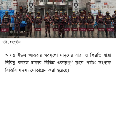
খেলা
বিনোদন
লাইফ
স্টাইল
শিক্ষা
ছবি : সংগৃহীত
তথ্যপ্রযুক্তি
আসন্ন ঈদুল আজহায় ঘরমুখো মানুষের যাত্রা ও ফিরতি যাত্রা
সব
নির্বিঘ্ন করতে ঢাকার বিভিন্ন গুরুত্বপূর্ণ স্থানে পর্যাপ্ত সংখ্যক
বিভাগ
বিজিবি সদস্য মোতায়েন করা হয়েছে।
ছবি
ভিডিও
আর্কাইভ