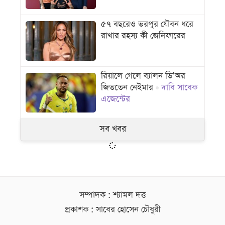
৫৭ বছরেও ভরপুর যৌবন ধরে
রাখার রহস্য কী জেনিফারের
রিয়ালে গেলে ব্যালন ডি’অর
জিততেন নেইমার
দাবি সাবেক
এজেন্টের
সব খবর
সম্পাদক : শ্যামল দত্ত
প্রকাশক : সাবের হোসেন চৌধুরী