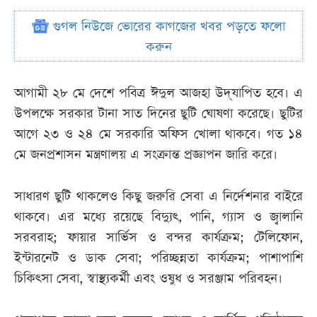
গুগল নিউজে ভোরের কাগজের খবর পড়তে ফলো
করুন
আগামী ২৮ মে দেশে পবিত্র ঈদুল আজহা উদ্‌যাপিত হবে। এ
উপলক্ষে সরকার টানা সাত দিনের ছুটি ঘোষণা করেছে। ছুটির
আগে ২৩ ও ২৪ মে সরকারি অফিস খোলা থাকবে। গত ১৪
মে জনপ্রশাসন মন্ত্রণালয় এ সংক্রান্ত প্রজ্ঞাপন জারি করে।
সাধারণ ছুটি থাকলেও কিছু জরুরি সেবা এ নির্দেশনার বাইরে
থাকবে। এর মধ্যে রয়েছে বিদ্যুৎ, পানি, গ্যাস ও জ্বালানি
সরবরাহ; ফায়ার সার্ভিস ও বন্দর কার্যক্রম; টেলিফোন,
ইন্টারনেট ও ডাক সেবা; পরিচ্ছন্নতা কার্যক্রম; পাশাপাশি
চিকিৎসা সেবা, স্বাস্থ্যকর্মী এবং ওষুধ ও সরঞ্জাম পরিবহন।