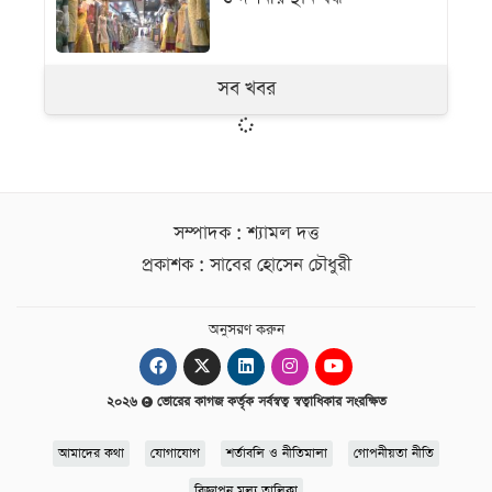
সব খবর
সম্পাদক : শ্যামল দত্ত
প্রকাশক : সাবের হোসেন চৌধুরী
অনুসরণ করুন
২০২৬
ভোরের কাগজ কর্তৃক সর্বস্বত্ব স্বত্বাধিকার সংরক্ষিত
আমাদের কথা
যোগাযোগ
শর্তাবলি ও নীতিমালা
গোপনীয়তা নীতি
বিজ্ঞাপন মূল্য তালিকা