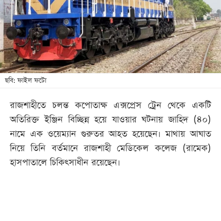
খেলা
বিনোদন
লাইফ
স্টাইল
শিক্ষা
ছবি: ফাইল ফটো
তথ্যপ্রযুক্তি
রাজশাহীতে চলন্ত কপোতাক্ষ এক্সপ্রেস ট্রেন থেকে একটি
সব
অতিরিক্ত ইঞ্জিন বিচ্ছিন্ন হয়ে যাওয়ার ঘটনায় জাহিদ (৪০)
বিভাগ
নামে এক ওয়েম্যান গুরুতর আহত হয়েছেন। মাথায় আঘাত
নিয়ে তিনি বর্তমানে রাজশাহী মেডিকেল কলেজ (রামেক)
ছবি
হাসপাতালে চিকিৎসাধীন রয়েছেন।
ভিডিও
আর্কাইভ