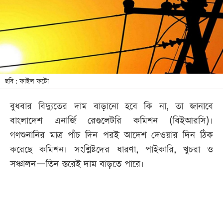
খেলা
বিনোদন
লাইফ
স্টাইল
শিক্ষা
ছবি : ফাইল ফটো
তথ্যপ্রযুক্তি
বুধবার বিদ্যুতের দাম বাড়ানো হবে কি না, তা জানাবে
সব
বাংলাদেশ এনার্জি রেগুলেটরি কমিশন (বিইআরসি)।
বিভাগ
গণশুনানির মাত্র পাঁচ দিন পরই আদেশ দেওয়ার দিন ঠিক
করেছে কমিশন। সংশ্লিষ্টদের ধারণা, পাইকারি, খুচরা ও
ছবি
সঞ্চালন—তিন স্তরেই দাম বাড়তে পারে।
ভিডিও
আর্কাইভ