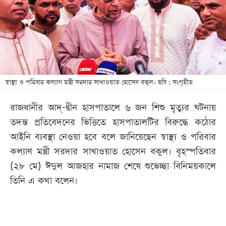
খেলা
বিনোদন
লাইফ
স্টাইল
শিক্ষা
স্বাস্থ্য ও পরিবার কল্যাণ মন্ত্রী সরদার সাখাওয়াত হোসেন বকুল। ছবি : সংগৃহীত
তথ্যপ্রযুক্তি
রাজধানীর আদ্‌-দ্বীন হাসপাতালে ৬ জন শিশু মৃত্যুর ঘটনায়
সব
তদন্ত প্রতিবেদনের ভিত্তিতে হাসপাতালটির বিরুদ্ধে কঠোর
বিভাগ
আইনি ব্যবস্থা নেওয়া হবে বলে জানিয়েছেন স্বাস্থ্য ও পরিবার
কল্যাণ মন্ত্রী সরদার সাখাওয়াত হোসেন বকুল। বৃহস্পতিবার
ছবি
(২৮ মে) ঈদুল আজহার নামাজ শেষে শুভেচ্ছা বিনিময়কালে
তিনি এ কথা বলেন।
ভিডিও
আর্কাইভ