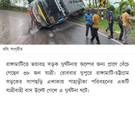
খেলা
বিনোদন
লাইফ
স্টাইল
শিক্ষা
ছবি: সংগৃহীত
তথ্যপ্রযুক্তি
রাঙ্গামাটিতে ভয়াবহ সড়ক দুর্ঘটনায় অল্পের জন্য প্রাণে বেঁচে
সব
গেছেন ৩৮ জন যাত্রী। রোববার দুপুরে রাঙ্গামাটি-চট্টগ্রাম
বিভাগ
সড়কের সাপছড়ি এলাকায় পাহাড়ীকা পরিবহনের একটি
যাত্রীবাহী বাস উল্টে গেলে এ দুর্ঘটনা ঘটে।
ছবি
ভিডিও
আর্কাইভ