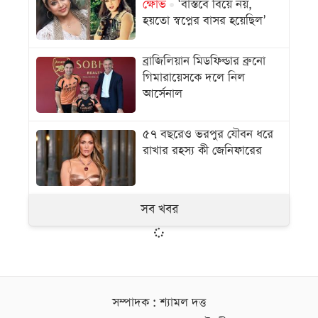
ক্ষোভ
‘বাস্তবে বিয়ে নয়,
হয়তো স্বপ্নের বাসর হয়েছিল’
ব্রাজিলিয়ান মিডফিল্ডার ব্রুনো
গিমারায়েসকে দলে নিল
আর্সেনাল
৫৭ বছরেও ভরপুর যৌবন ধরে
রাখার রহস্য কী জেনিফারের
সব খবর
সম্পাদক : শ্যামল দত্ত