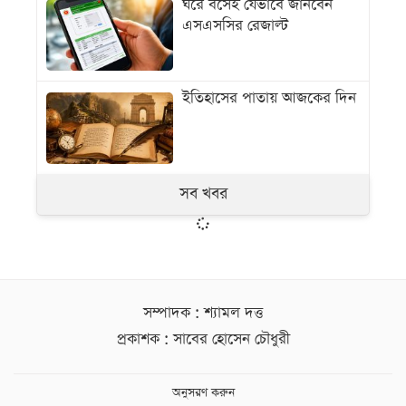
ঘরে বসেই যেভাবে জানবেন
এসএসসির রেজাল্ট
ইতিহাসের পাতায় আজকের দিন
সব খবর
সম্পাদক : শ্যামল দত্ত
প্রকাশক : সাবের হোসেন চৌধুরী
অনুসরণ করুন