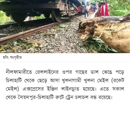
খেলা
বিনোদন
লাইফ
স্টাইল
শিক্ষা
তথ্যপ্রযুক্তি
ছবি: সংগৃহীত
সব
নীলফামারীতে রেললাইনের ওপর গাছের ডাল ভেঙে পড়ে
বিভাগ
চিলাহাটি থেকে ছেড়ে আসা খুলনাগামী খুলনা মেইল (রকেট
মেইল) এক্সপ্রেসের ইঞ্জিন লাইনচ্যুত হয়েছে। এতে সকাল
ছবি
থেকে সৈয়দপুর-চিলাহাটি রুটে ট্রেন চলাচল বন্ধ রয়েছে।
ভিডিও
আর্কাইভ