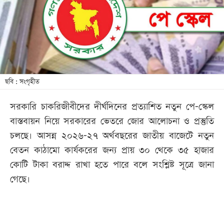
খেলা
বিনোদন
লাইফ
স্টাইল
শিক্ষা
ছবি : সংগৃহীত
তথ্যপ্রযুক্তি
সরকারি চাকরিজীবীদের দীর্ঘদিনের প্রত্যাশিত নতুন পে-স্কেল
সব
বাস্তবায়ন নিয়ে সরকারের ভেতরে জোর আলোচনা ও প্রস্তুতি
বিভাগ
চলছে। আসন্ন ২০২৬-২৭ অর্থবছরের জাতীয় বাজেটে নতুন
বেতন কাঠামো কার্যকরের জন্য প্রায় ৩০ থেকে ৩৫ হাজার
ছবি
কোটি টাকা বরাদ্দ রাখা হতে পারে বলে সংশ্লিষ্ট সূত্রে জানা
গেছে।
ভিডিও
আর্কাইভ