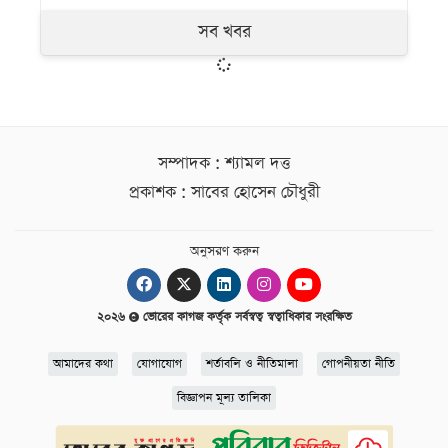
সব খবর
সম্পাদক : শ্যামল দত্ত
প্রকাশক : সাবের হোসেন চৌধুরী
অনুসরণ করুন
২০২৬
ভোরের কাগজ কর্তৃক সর্বস্বত্ব স্বত্বাধিকার সংরক্ষিত
আমাদের কথা
যোগাযোগ
শর্তাবলি ও নীতিমালা
গোপনীয়তা নীতি
বিজ্ঞাপন মূল্য তালিকা