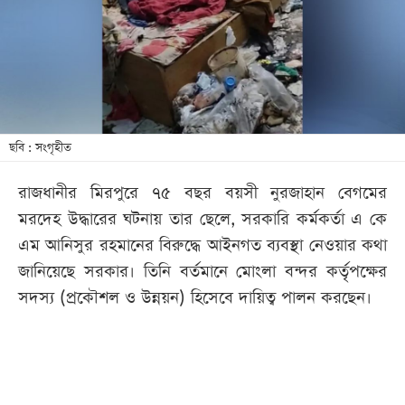
খেলা
বিনোদন
লাইফ
স্টাইল
শিক্ষা
ছবি : সংগৃহীত
তথ্যপ্রযুক্তি
রাজধানীর মিরপুরে ৭৫ বছর বয়সী নুরজাহান বেগমের
সব
মরদেহ উদ্ধারের ঘটনায় তার ছেলে, সরকারি কর্মকর্তা এ কে
বিভাগ
এম আনিসুর রহমানের বিরুদ্ধে আইনগত ব্যবস্থা নেওয়ার কথা
জানিয়েছে সরকার। তিনি বর্তমানে মোংলা বন্দর কর্তৃপক্ষের
ছবি
সদস্য (প্রকৌশল ও উন্নয়ন) হিসেবে দায়িত্ব পালন করছেন।
ভিডিও
আর্কাইভ