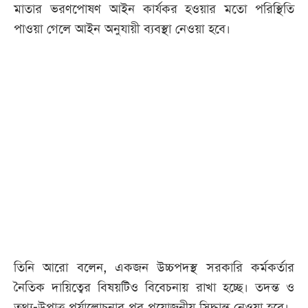
মাতার ভরণপোষণ আইন কার্যকর হওয়ার মতো পরিস্থিতি
পাওয়া গেলে আইন অনুযায়ী ব্যবস্থা নেওয়া হবে।
তিনি আরো বলেন, একজন উচ্চপদস্থ সরকারি কর্মকর্তার
নৈতিক দায়িত্বের বিষয়টিও বিবেচনায় রাখা হচ্ছে। তদন্ত ও
তথ্য-উপাত্ত পর্যালোচনার পর প্রয়োজনীয় সিদ্ধান্ত নেওয়া হবে।