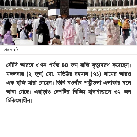
খেলা
বিনোদন
লাইফ
স্টাইল
শিক্ষা
ফাইল ছবি
তথ্যপ্রযুক্তি
সৌদি আরবে এখন পর্যন্ত ৪৪ জন হাজি মৃত্যুবরণ করেছেন।
সব
মঙ্গলবার (২ জুন) মো. মতিউর রহমান (৭১) নামের আরও
বিভাগ
এক হাজি মারা গেছেন। তিনি নওগাঁর পত্নীতলা এলাকার বলে
জানা গেছে। এছাড়াও দেশটির বিভিন্ন হাসপাতালে ৩২ জন
ছবি
চিকিৎসাধীন।
ভিডিও
আর্কাইভ