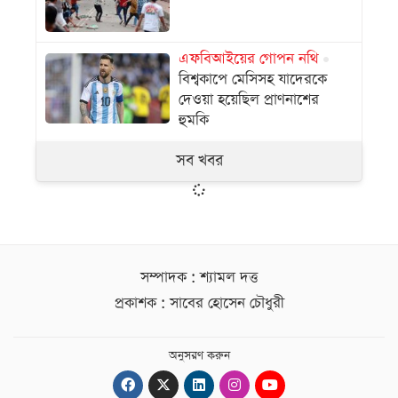
এফবিআইয়ের গোপন নথি
বিশ্বকাপে মেসিসহ যাদেরকে
দেওয়া হয়েছিল প্রাণনাশের
হুমকি
সব খবর
সম্পাদক : শ্যামল দত্ত
প্রকাশক : সাবের হোসেন চৌধুরী
অনুসরণ করুন