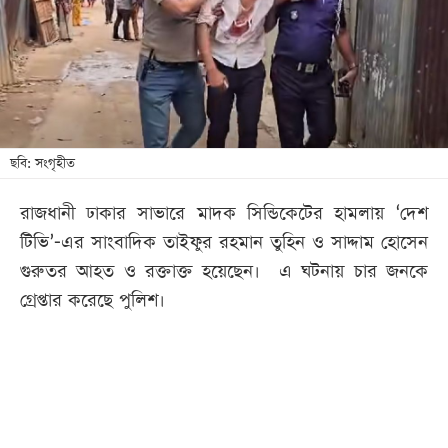
খেলা
বিনোদন
লাইফ
স্টাইল
শিক্ষা
ছবি: সংগৃহীত
তথ্যপ্রযুক্তি
রাজধানী ঢাকার সাভারে মাদক সিন্ডিকেটের হামলায় ‘দেশ
সব
টিভি’-এর সাংবাদিক তাইফুর রহমান তুহিন ও সাদ্দাম হোসেন
বিভাগ
গুরুতর আহত ও রক্তাক্ত হয়েছেন। এ ঘটনায় চার জনকে
গ্রেপ্তার করেছে পুলিশ।
ছবি
ভিডিও
আর্কাইভ