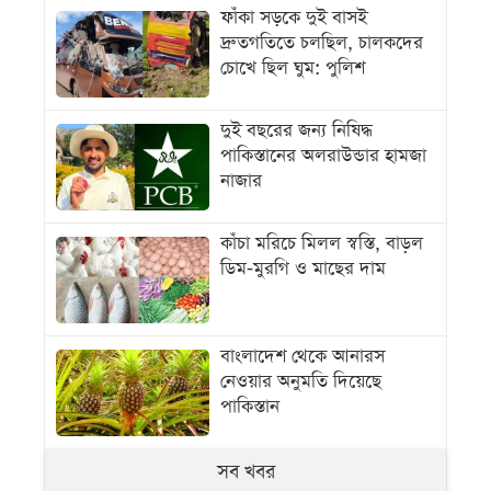
ফাঁকা সড়কে দুই বাসই
দ্রুতগতিতে চলছিল, চালকদের
চোখে ছিল ঘুম: পুলিশ
দুই বছরের জন্য নিষিদ্ধ
পাকিস্তানের অলরাউন্ডার হামজা
নাজার
কাঁচা মরিচে মিলল স্বস্তি, বাড়ল
ডিম-মুরগি ও মাছের দাম
বাংলাদেশ থেকে আনারস
নেওয়ার অনুমতি দিয়েছে
পাকিস্তান
সব খবর