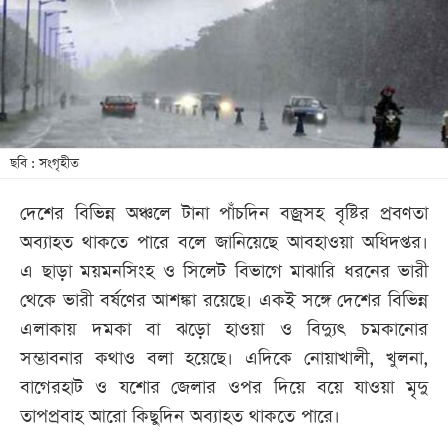
খেলা
বিনোদন
লাইফ
স্টাইল
শিক্ষা
ছবি : সংগৃহীত
তথ্যপ্রযুক্তি
দেশের বিভিন্ন অঞ্চলে টানা পাঁচদিন বজ্রসহ বৃষ্টির প্রবণতা
সব
অব্যাহত থাকতে পারে বলে জানিয়েছে আবহাওয়া অধিদপ্তর।
বিভাগ
এ ছাড়া ময়মনসিংহ ও সিলেট বিভাগে মাঝারি ধরনের ভারী
থেকে ভারী বর্ষণের আশঙ্কা রয়েছে। একই সঙ্গে দেশের বিভিন্ন
ছবি
এলাকায় দমকা বা ঝড়ো হাওয়া ও বিদ্যুৎ চমকানোর
সম্ভাবনার কথাও বলা হয়েছে। এদিকে নোয়াখালী, খুলনা,
ভিডিও
বাগেরহাট ও যশোর জেলার ওপর দিয়ে বয়ে যাওয়া মৃদু
তাপপ্রবাহ আরো কিছুদিন অব্যাহত থাকতে পারে।
আর্কাইভ