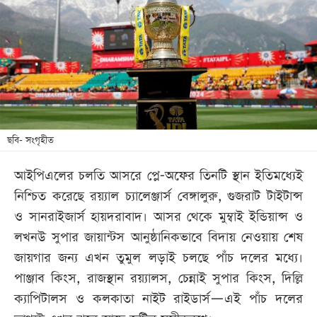
খেলা
বিনোদন
লাইফ
স্টাইল
শিক্ষা
তথ্যপ্রযুক্তি
ছবি- সংগৃহীত
সব
আইপিএলের চলতি আসরে প্লে-অফের তিনটি স্থান ইতিমধ্যেই
বিভাগ
নিশ্চিত করেছে রয়্যাল চ্যালেঞ্জার্স বেঙ্গালুরু, গুজরাট টাইটান্স
ও সানরাইজার্স হায়দরাবাদ। আসর থেকে মুম্বাই ইন্ডিয়ান্স ও
ছবি
লখনউ সুপার জায়ান্টস আনুষ্ঠানিকভাবে বিদায় নেওয়ায় শেষ
জায়গার জন্য এখন তুমুল লড়াই চলছে পাঁচ দলের মধ্যে।
ভিডিও
পাঞ্জাব কিংস, রাজস্থান রয়্যালস, চেন্নাই সুপার কিংস, দিল্লি
ক্যাপিটালস ও কলকাতা নাইট রাইডার্স—এই পাঁচ দলের
আর্কাইভ