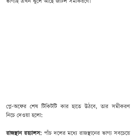
ভাগ্যই এখন ঝুলে আছে জটিল সমীকরণে।
আজকের
পত্রিকা
ই-
পেপার
প্লে-অফের শেষ টিকিটটি কার হাতে উঠবে, তার সমীকরণ
নিচে দেওয়া হলো:
রাজস্থান রয়্যালস:
পাঁচ দলের মধ্যে রাজস্থানের ভাগ্য সবচেয়ে