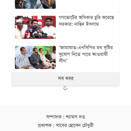
গণভোটের অধিকার চুরি করেছে
সরকার: নাহিদ ইসলাম
‘জামায়াত-এনসিপির মব সৃষ্টির
সুযোগ নিতে পারে আওয়ামী
লীগ’
সব খবর
সম্পাদক : শ্যামল দত্ত
প্রকাশক : সাবের হোসেন চৌধুরী