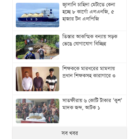
জ্বালানি চাহিদা মেটাতে কেনা
হচ্ছে ৮ কার্গো এলএনজি, ৫
হাজার টন এলপিজি
তিস্তার আকস্মিক বন্যায় সড়ক
ভেঙে যোগাযোগ বিচ্ছিন্ন
শিক্ষককে মারধরের মামলায়
প্রধান শিক্ষকসহ কারাগারে ৩
সাতক্ষীরায় ৬ কোটি টাকার ‘কুশ’
মাদক জব্দ, আটক ১
সব খবর