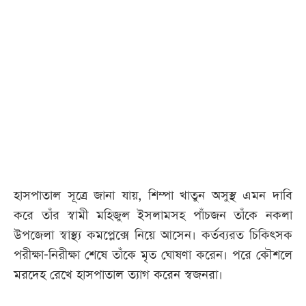
আজকের
পত্রিকা
ই-
পেপার
হাসপাতাল সূত্রে জানা যায়, শিম্পা খাতুন অসুস্থ এমন দাবি
করে তাঁর স্বামী মহিজুল ইসলামসহ পাঁচজন তাঁকে নকলা
উপজেলা স্বাস্থ্য কমপ্লেক্সে নিয়ে আসেন। কর্তব্যরত চিকিৎসক
পরীক্ষা-নিরীক্ষা শেষে তাঁকে মৃত ঘোষণা করেন। পরে কৌশলে
মরদেহ রেখে হাসপাতাল ত্যাগ করেন স্বজনরা।