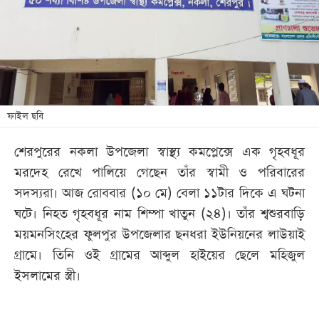
খেলা
বিনোদন
লাইফ
স্টাইল
শিক্ষা
ফাইল ছবি
তথ্যপ্রযুক্তি
শেরপুরের নকলা উপজেলা স্বাস্থ্য কমপ্লেক্সে এক গৃহবধূর
সব
মরদেহ রেখে পালিয়ে গেছেন তাঁর স্বামী ও পরিবারের
বিভাগ
সদস্যরা। আজ রোববার (১০ মে) বেলা ১১টার দিকে এ ঘটনা
ঘটে। নিহত গৃহবধূর নাম শিম্পা খাতুন (২৪)। তাঁর শ্বশুরবাড়ি
ছবি
ময়মনসিংহের ফুলপুর উপজেলার ছনধরা ইউনিয়নের লাউয়াই
গ্রামে। তিনি ওই গ্রামের আব্দুল হাইয়ের ছেলে মহিজুল
ভিডিও
ইসলামের স্ত্রী।
আর্কাইভ