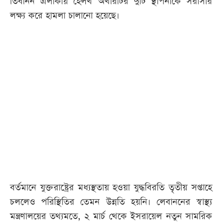
তিবনিন এলাকায় হেলথ অথরিটির দুটি স্থাপনাকে সরাসরি
লক্ষ্য করে হামলা চালানো হয়েছে।
বর্তমানে যুক্তরাষ্ট্রের মধ্যস্থতায় হওয়া যুদ্ধবিরতি তৃতীয় সপ্তাহে
চললেও পরিস্থিতির তেমন উন্নতি হয়নি। লেবাননের স্বাস্থ্য
মন্ত্রণালয়ের তথ্যমতে, ২ মার্চ থেকে ইসরায়েল নতুন সামরিক