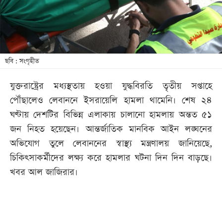
খেলা
বিনোদন
লাইফ
স্টাইল
ছবি : সংগৃহীত
শিক্ষা
যুক্তরাষ্ট্রের মধ্যস্থতায় হওয়া যুদ্ধবিরতি তৃতীয় সপ্তাহে
তথ্যপ্রযুক্তি
পৌঁছালেও লেবাননে ইসরায়েলি হামলা থামেনি। শেষ ২৪
সব
ঘণ্টায় দেশটির বিভিন্ন এলাকায় চালানো হামলায় অন্তত ৫১
বিভাগ
জন নিহত হয়েছেন। আন্তর্জাতিক মানবিক আইন লঙ্ঘনের
অভিযোগ তুলে লেবাননের স্বাস্থ্য মন্ত্রণালয় জানিয়েছে,
ছবি
চিকিৎসাকর্মীদের লক্ষ্য করে হামলার ঘটনা দিন দিন বাড়ছে।
খবর আল জাজিরার।
ভিডিও
আর্কাইভ