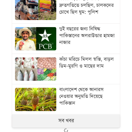
দ্রুতগতিতে চলছিল, চালকদের
চোখে ছিল ঘুম: পুলিশ
দুই বছরের জন্য নিষিদ্ধ
পাকিস্তানের অলরাউন্ডার হামজা
নাজার
কাঁচা মরিচে মিলল স্বস্তি, বাড়ল
ডিম-মুরগি ও মাছের দাম
বাংলাদেশ থেকে আনারস
নেওয়ার অনুমতি দিয়েছে
পাকিস্তান
সব খবর