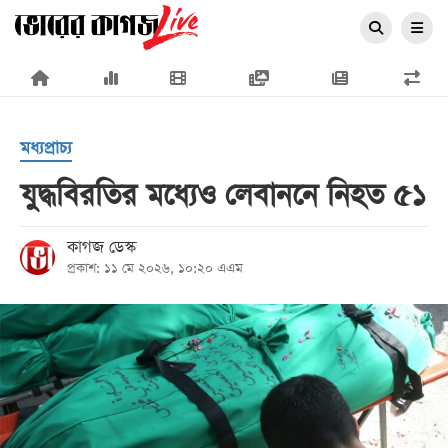
×
মধ্যপ্রাচ্য
যুদ্ধবিরতির মধ্যেও লেবাননে নিহত ৫১
প্রচ্ছদ
কাগজ ডেস্ক
প্রকাশ: ১১ মে ২০২৬, ১০:২০ এএম
জাতীয়
রাজনীতি
অর্থনীতি
আন্তর্জাতিক
সারাদেশ