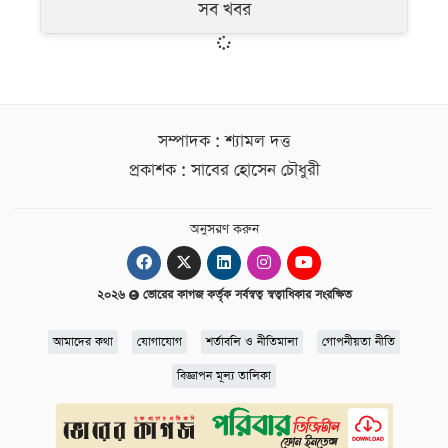
সব খবর
সম্পাদক : শ্যামল দত্ত
প্রকাশক : সাবের হোসেন চৌধুরী
অনুসরণ করুন
২০২৬
ভোরের কাগজ কর্তৃক সর্বস্বত্ব স্বত্বাধিকার সংরক্ষিত
আমাদের কথা
যোগাযোগ
শর্তাবলি ও নীতিমালা
গোপনীয়তা নীতি
বিজ্ঞাপন মূল্য তালিকা