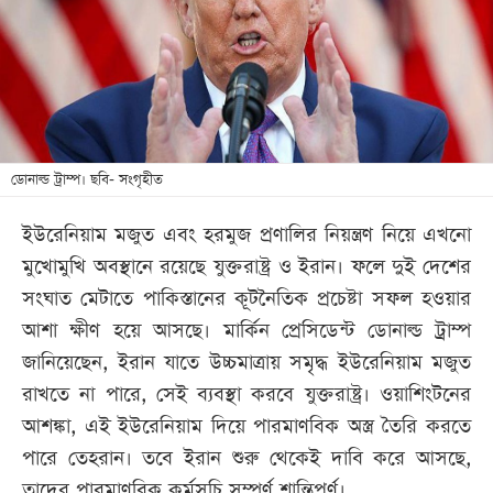
খেলা
বিনোদন
লাইফ
স্টাইল
শিক্ষা
ডোনাল্ড ট্রাম্প। ছবি- সংগৃহীত
তথ্যপ্রযুক্তি
ইউরেনিয়াম মজুত এবং হরমুজ প্রণালির নিয়ন্ত্রণ নিয়ে এখনো
সব
মুখোমুখি অবস্থানে রয়েছে যুক্তরাষ্ট্র ও ইরান। ফলে দুই দেশের
বিভাগ
সংঘাত মেটাতে পাকিস্তানের কূটনৈতিক প্রচেষ্টা সফল হওয়ার
আশা ক্ষীণ হয়ে আসছে। মার্কিন প্রেসিডেন্ট ডোনাল্ড ট্রাম্প
ছবি
জানিয়েছেন, ইরান যাতে উচ্চমাত্রায় সমৃদ্ধ ইউরেনিয়াম মজুত
রাখতে না পারে, সেই ব্যবস্থা করবে যুক্তরাষ্ট্র। ওয়াশিংটনের
ভিডিও
আশঙ্কা, এই ইউরেনিয়াম দিয়ে পারমাণবিক অস্ত্র তৈরি করতে
পারে তেহরান। তবে ইরান শুরু থেকেই দাবি করে আসছে,
আর্কাইভ
তাদের পারমাণবিক কর্মসূচি সম্পূর্ণ শান্তিপূর্ণ।