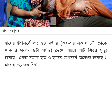
খেলা
বিনোদন
লাইফ
স্টাইল
ছবি : সংগৃহীত
শিক্ষা
হামের উপসর্গে গত ২৪ ঘণ্টায় (শুক্রবার সকাল ৮টা থেকে
তথ্যপ্রযুক্তি
শনিবার সকাল ৮টা পর্যন্ত) দেশে আরো আট শিশুর মৃত্যু
সব
হয়েছে। একই সময়ে হাম ও হামের উপসর্গে আক্রান্ত হয়েছে ১
বিভাগ
হাজার ৮৬ জন শিশু।
ছবি
ভিডিও
আর্কাইভ