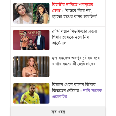
রিজভীর দাবিতে শাবনূরের
ক্ষোভ
‘বাস্তবে বিয়ে নয়,
হয়তো স্বপ্নের বাসর হয়েছিল’
ব্রাজিলিয়ান মিডফিল্ডার ব্রুনো
গিমারায়েসকে দলে নিল
আর্সেনাল
৫৭ বছরেও ভরপুর যৌবন ধরে
রাখার রহস্য কী জেনিফারের
রিয়ালে গেলে ব্যালন ডি’অর
জিততেন নেইমার
দাবি সাবেক
এজেন্টের
সব খবর