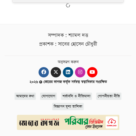
সম্পাদক : শ্যামল দত্ত
প্রকাশক : সাবের হোসেন চৌধুরী
অনুসরণ করুন
২০২৬
ভোরের কাগজ কর্তৃক সর্বস্বত্ব স্বত্বাধিকার সংরক্ষিত
আমাদের কথা
যোগাযোগ
শর্তাবলি ও নীতিমালা
গোপনীয়তা নীতি
বিজ্ঞাপন মূল্য তালিকা