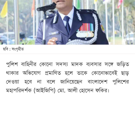
খেলা
বিনোদন
লাইফ
স্টাইল
শিক্ষা
ছবি : সংগৃহীত
তথ্যপ্রযুক্তি
পুলিশ বাহিনীর কোনো সদস্য মাদক ব্যবসার সঙ্গে জড়িত
সব
থাকার অভিযোগ প্রমাণিত হলে তাকে কোনোভাবেই ছাড়
বিভাগ
দেওয়া হবে না বলে জানিয়েছেন বাংলাদেশ পুলিশের
মহাপরিদর্শক (আইজিপি) মো. আলী হোসেন ফকির।
ছবি
ভিডিও
আর্কাইভ