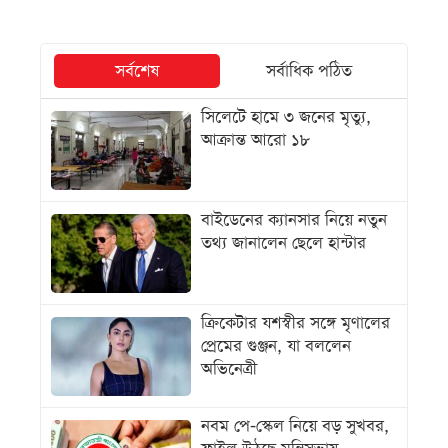
সর্বশেষ
সর্বাধিক পঠিত
সিলেটে হামে ৩ জনের মৃত্যু,
আক্রান্ত আরো ১৮
বাইডেনের ক্যানসার নিয়ে নতুন
তথ্য জানালেন ছেলে হান্টার
ক্রিকেটার যশস্বীর সঙ্গে মৃণালের
প্রেমের গুঞ্জন, যা বললেন
অভিনেত্রী
নবম পে-স্কেল নিয়ে বড় সুখবর,