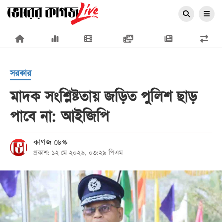
×
সরকার
মাদক সংশ্লিষ্টতায় জড়িত পুলিশ ছাড়
পাবে না: আইজিপি
প্রচ্ছদ
জাতীয়
কাগজ ডেস্ক
প্রকাশ: ১২ মে ২০২৬, ০৩:২৯ পিএম
রাজনীতি
অর্থনীতি
আন্তর্জাতিক
সারাদেশ