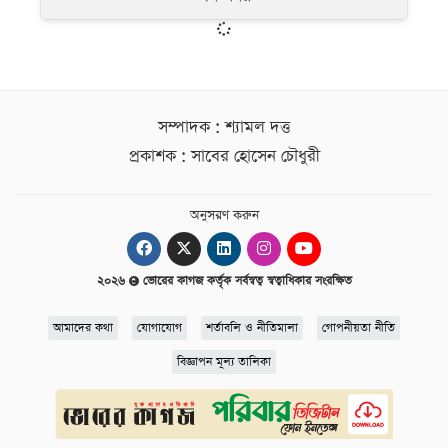
সম্পাদক : শ্যামল দত্ত
প্রকাশক : সাবের হোসেন চৌধুরী
অনুসরণ করুন
২০২৬
ভোরের কাগজ কর্তৃক সর্বস্বত্ব স্বত্বাধিকার সংরক্ষিত
আমাদের কথা
যোগাযোগ
শর্তাবলি ও নীতিমালা
গোপনীয়তা নীতি
বিজ্ঞাপন মূল্য তালিকা