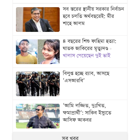
সব স্তরের স্থানীয় সরকার নির্বাচন
হবে চলতি অর্থবছরেই: মীর
শাহে আলম
৪ বছরের শিশু ফাহিমা হত্যা:
ঘাতক জাকিরের মৃত্যুদণ্ড
খালাস পেয়েছেন দুই ভাই
বিলুপ্ত হচ্ছে র‌্যাব, আসছে
‘এসআরবি’
‘আমি লজ্জিত, দুঃখিত,
ক্ষমাপ্রার্থী’: সাকিব ইস্যুতে
আসিফ আকবর
সব খবর