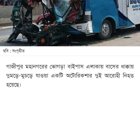
খেলা
বিনোদন
লাইফ
স্টাইল
শিক্ষা
ছবি : সংগৃহীত
তথ্যপ্রযুক্তি
গাজীপুর মহানগরের ভোগড়া বাইপাস এলাকায় বাসের ধাক্কায়
সব
দুমড়ে-মুচড়ে যাওয়া একটি অটোরিকশার দুই আরোহী নিহত
বিভাগ
হয়েছে।
ছবি
ভিডিও
আর্কাইভ