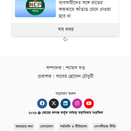
ব্যবসায়ীদের সঙ্গে রাতের
অন্ধকারে আঁতাত মেনে নেওয়া
হবে না
সব খবর
সম্পাদক : শ্যামল দত্ত
প্রকাশক : সাবের হোসেন চৌধুরী
অনুসরণ করুন
২০২৬
ভোরের কাগজ কর্তৃক সর্বস্বত্ব স্বত্বাধিকার সংরক্ষিত
আমাদের কথা
যোগাযোগ
শর্তাবলি ও নীতিমালা
গোপনীয়তা নীতি