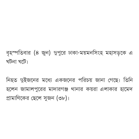
আজকের
পত্রিকা
ই-
পেপার
বৃহস্পতিবার (৪ জুন) দুপুরে ঢাকা-ময়মনসিংহ মহাসড়কে এ
ঘটনা ঘটে।
নিহত দুইজনের মধ্যে একজনের পরিচয় জানা গেছে। তিনি
হলেন জামালপুরের মাদারগঞ্জ থানার কয়রা এলাকার হামেদ
প্রামাণিকের ছেলে সুজন (৩৮)।