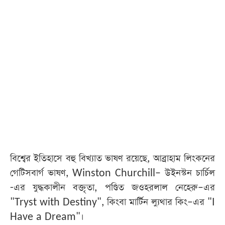
আজকের
পত্রিকা
ই-
পেপার
বিশ্বের ইতিহাসে বহু বিখ্যাত ভাষণ রয়েছে, আব্রাহাম লিংকনের
গেটিসবার্গ ভাষণ, Winston Churchill– উইনস্টন চার্চিল
-এর যুদ্ধকালীন বক্তৃতা, পণ্ডিত জওহরলাল নেহেরু–এর
"Tryst with Destiny", কিংবা মার্টিন ল্যুথার কিং–এর "I
Have a Dream"।