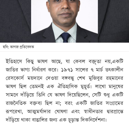
খেলা
বিনোদন
লাইফ
স্টাইল
শিক্ষা
ছবি: কাগজ প্রতিবেদক
তথ্যপ্রযুক্তি
ইতিহাসে কিছু ভাষণ আছে, যা কেবল বক্তৃতা নয়,একটি
সব
জাতির ভাগ্য নির্ধারণ করে। ১৯৭১ সালের ৭ মার্চ তৎকালীন
বিভাগ
রেসকোর্স ময়দানে দেওয়া বঙ্গবন্ধু শেখ মুজিবুর রহমানের
ভাষণ ছিল তেমনই এক ঐতিহাসিক মুহূর্ত। লাখো মানুষের
ছবি
সামনে দাঁড়িয়ে তিনি যে ভাষণ দিয়েছিলেন, সেটি শুধু একটি
রাজনৈতিক বক্তব্য ছিল না; বরং একটি জাতির সংগ্রামের
ভিডিও
রূপরেখা, আত্মমর্যাদার ঘোষণা এবং স্বাধীনতার দ্বারপ্রান্তে
দাঁড়িয়ে থাকা বাঙালির জন্য এক চূড়ান্ত দিকনির্দেশনা।
আর্কাইভ