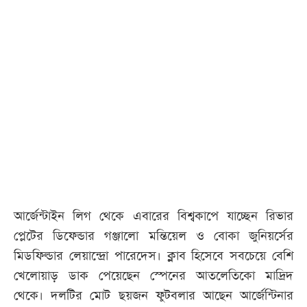
আজকের
পত্রিকা
ই-
পেপার
আর্জেন্টাইন লিগ থেকে এবারের বিশ্বকাপে যাচ্ছেন রিভার
প্লেটের ডিফেন্ডার গঞ্জালো মন্তিয়েল ও বোকা জুনিয়র্সের
মিডফিল্ডার লেয়ান্দ্রো পারেদেস। ক্লাব হিসেবে সবচেয়ে বেশি
খেলোয়াড় ডাক পেয়েছেন স্পেনের আতলেতিকো মাদ্রিদ
থেকে। দলটির মোট ছয়জন ফুটবলার আছেন আর্জেন্টিনার