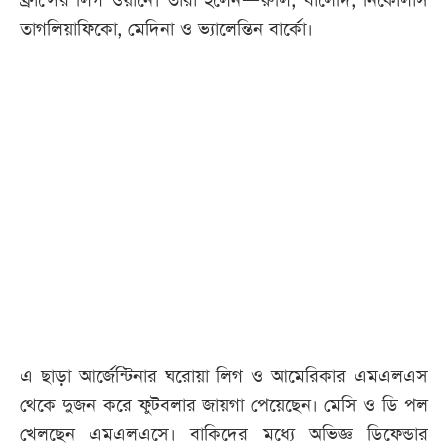
ফ্রান্সের লিগ ওয়ানে। তারা হলেন—রুলি, বালের্দি, নিকোলাস
তাগলিয়াফিকো, মেদিনা ও ভ্যালেন্তিন বার্কো।
এ ছাড়া আর্জেন্টিনার ঘরোয়া লিগ ও আমেরিকার এমএলএস
থেকে দুজন করে ফুটবলার জায়গা পেয়েছেন। মেসি ও ডি পল
খেলছেন এমএলএসে। বাকিদের মধ্যে অভিজ্ঞ ডিফেন্ডার