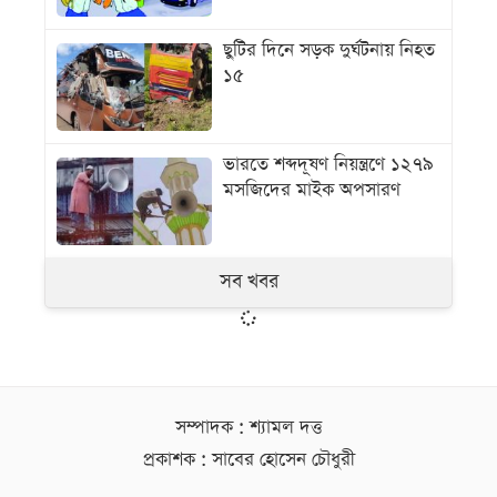
ছুটির দিনে সড়ক দুর্ঘটনায় নিহত
১৫
ভারতে শব্দদূষণ নিয়ন্ত্রণে ১২৭৯
মসজিদের মাইক অপসারণ
সব খবর
সম্পাদক : শ্যামল দত্ত
প্রকাশক : সাবের হোসেন চৌধুরী