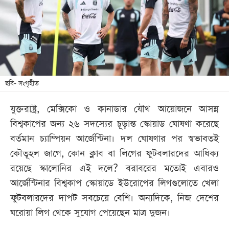
খেলা
বিনোদন
লাইফ
স্টাইল
শিক্ষা
ছবি- সংগৃহীত
তথ্যপ্রযুক্তি
যুক্তরাষ্ট্র, মেক্সিকো ও কানাডার যৌথ আয়োজনে আসন্ন
সব
বিশ্বকাপের জন্য ২৬ সদস্যের চূড়ান্ত স্কোয়াড ঘোষণা করেছে
বিভাগ
বর্তমান চ্যাম্পিয়ন আর্জেন্টিনা। দল ঘোষণার পর স্বভাবতই
কৌতূহল জাগে, কোন ক্লাব বা লিগের ফুটবলারদের আধিক্য
ছবি
রয়েছে স্কালোনির এই দলে? বরাবরের মতোই এবারও
আর্জেন্টিনার বিশ্বকাপ স্কোয়াডে ইউরোপের লিগগুলোতে খেলা
ভিডিও
ফুটবলারদের দাপট সবচেয়ে বেশি। অন্যদিকে, নিজ দেশের
ঘরোয়া লিগ থেকে সুযোগ পেয়েছেন মাত্র দুজন।
আর্কাইভ