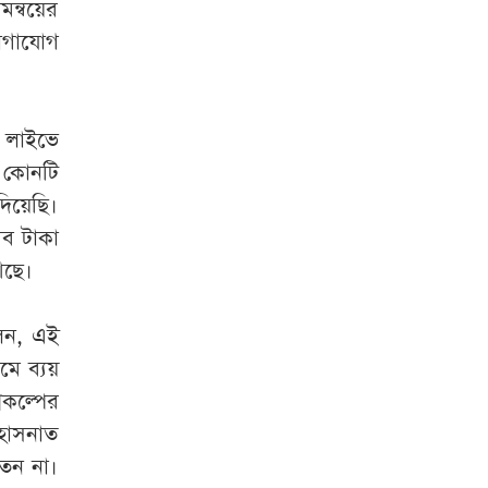
মন্বয়ের
যোগাযোগ
ে লাইভে
 কোনটি
িয়েছি।
সব টাকা
আছে।
েন, এই
মে ব্যয়
রকল্পের
 হাসনাত
তেন না।