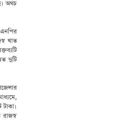
ি। অথচ
িএনপির
স্ব খাত
্তব্যটি
তত দুটি
উপজেলার
াধ্যমে,
ি টাকা।
 রাজস্ব