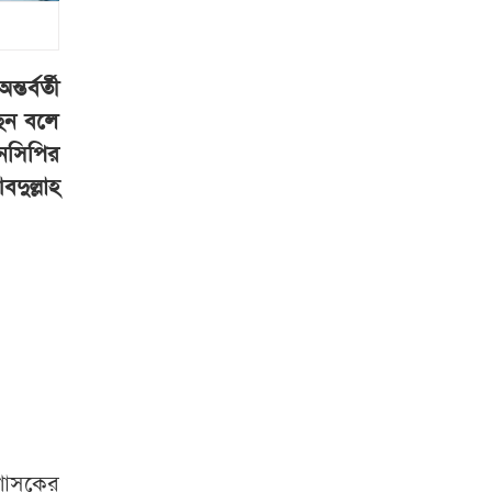
কিসের হাসিনা!
মাঝেমধ্যে শুধু
আওয়াজ-টাওয়াজ
শোনা যায় : স্বরাষ্ট্রমন্ত্রী
র্বর্তী
ছেন বলে
ভারি বৃষ্টির সতর্কবার্তা,
নসিপির
১০ জেলায় বন্যার
দুল্লাহ
পূর্বাভাস
গণমাধ্যম শক্তিশালী
হলে গণতন্ত্রও
শক্তিশালী হবে: মির্জা
ফখরুল
রাষ্ট্রপতি নির্বাচনে
জামায়াত প্রার্থী দেবে
কি না? যা জানা গেল
শাসকের