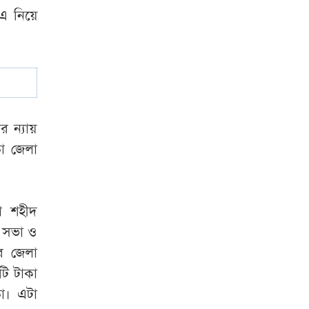
‘বিদেশে পড়াশোনা
 এ নিয়ে
শেষে দেশে ফেরার
পরিবেশ তৈরি করছে
সরকার’
র ন্যায়
কা জেলা
া শহীদ
া সভা ও
র জেলা
টি টাকা
া। এটা