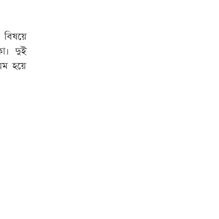
 বিষয়ে
া। দুই
য়ম হয়ে