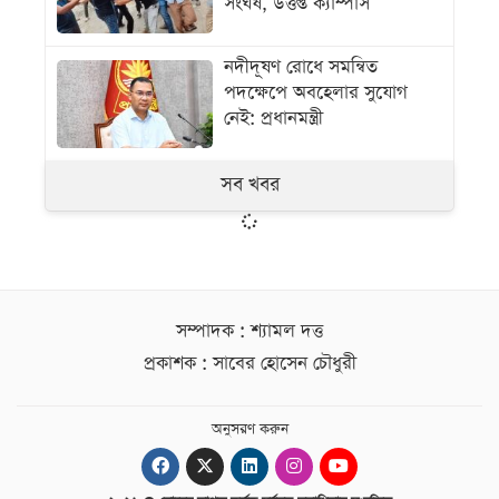
সংঘর্ষ, উত্তপ্ত ক্যাম্পাস
নদীদূষণ রোধে সমন্বিত
পদক্ষেপে অবহেলার সুযোগ
নেই: প্রধানমন্ত্রী
সব খবর
সম্পাদক : শ্যামল দত্ত
প্রকাশক : সাবের হোসেন চৌধুরী
অনুসরণ করুন