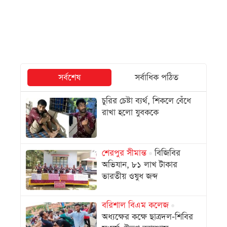
সর্বশেষ
সর্বাধিক পঠিত
চুরির চেষ্টা ব্যর্থ, শিকলে বেঁধে
রাখা হলো যুবককে
শেরপুর সীমান্ত
বিজিবির
অভিযান, ৮১ লাখ টাকার
ভারতীয় ওষুধ জব্দ
বরিশাল বিএম কলেজ
অধ্যক্ষের কক্ষে ছাত্রদল-শিবির