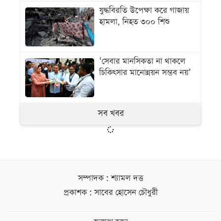
যুদ্ধবিরতি উপেক্ষা করে গাজায়
হামলা, নিহত ৩০০ শিশু
‘সেবার মানসিকতা না থাকলে
চিকিৎসার মানোন্নয়ন সম্ভব নয়’
সব খবর
সম্পাদক : শ্যামল দত্ত
প্রকাশক : সাবের হোসেন চৌধুরী