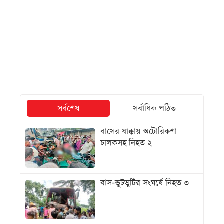
সর্বশেষ
সর্বাধিক পঠিত
বাসের ধাক্কায় অটোরিকশা
চালকসহ নিহত ২
বাস-ভুটভুটির সংঘর্ষে নিহত ৩