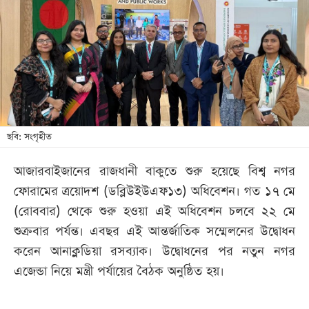
খেলা
বিনোদন
লাইফ
স্টাইল
শিক্ষা
তথ্যপ্রযুক্তি
ছবি: সংগৃহীত
সব
আজারবাইজানের রাজধানী বাকুতে শুরু হয়েছে বিশ্ব নগর
বিভাগ
ফোরামের ত্রয়োদশ (ডব্লিউইউএফ১৩) অধিবেশন। গত ১৭ মে
(রোববার) থেকে শুরু হওয়া এই অধিবেশন চলবে ২২ মে
ছবি
শুক্রবার পর্যন্ত। এবছর এই আন্তর্জাতিক সম্মেলনের উদ্বোধন
করেন আনাক্লডিয়া রসব্যাক। উদ্বোধনের পর নতুন নগর
ভিডিও
এজেন্ডা নিয়ে মন্ত্রী পর্যায়ের বৈঠক অনুষ্ঠিত হয়।
আর্কাইভ