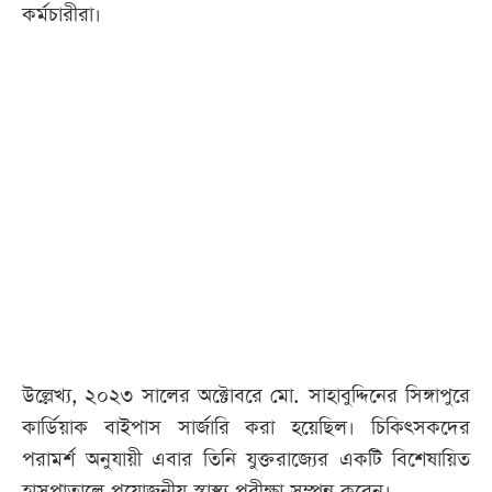
কর্মচারীরা।
উল্লেখ্য, ২০২৩ সালের অক্টোবরে মো. সাহাবুদ্দিনের সিঙ্গাপুরে
কার্ডিয়াক বাইপাস সার্জারি করা হয়েছিল। চিকিৎসকদের
পরামর্শ অনুযায়ী এবার তিনি যুক্তরাজ্যের একটি বিশেষায়িত
হাসপাতালে প্রয়োজনীয় স্বাস্থ্য পরীক্ষা সম্পন্ন করেন।