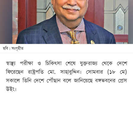
খেলা
বিনোদন
লাইফ
স্টাইল
শিক্ষা
ছবি : সংগৃহীত
তথ্যপ্রযুক্তি
স্বাস্থ্য পরীক্ষা ও চিকিৎসা শেষে যুক্তরাজ্য থেকে দেশে
সব
ফিরেছেন রাষ্ট্রপতি মো. সাহাবুদ্দিন। সোমবার (১৮ মে)
বিভাগ
সকালে তিনি দেশে পৌঁছান বলে জানিয়েছে বঙ্গভবনের প্রেস
উইং।
ছবি
ভিডিও
আর্কাইভ