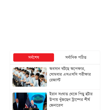
সর্বশেষ
সর্বাধিক পঠিত
অবসান ঘটছে অপেক্ষার,
সোমবার এসএসসি পরীক্ষার
রেজাল্ট
ইরান সংঘাত থেকে পিছু হটার
উপায় খুঁজছেন ট্রাম্পের শীর্ষ
জেনারেল