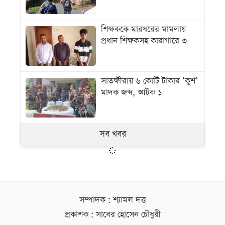
শিক্ষককে মারধরের মামলায়
প্রধান শিক্ষকসহ কারাগারে ৩
সাতক্ষীরায় ৬ কোটি টাকার ‘কুশ’
মাদক জব্দ, আটক ১
সব খবর
সম্পাদক : শ্যামল দত্ত
প্রকাশক : সাবের হোসেন চৌধুরী