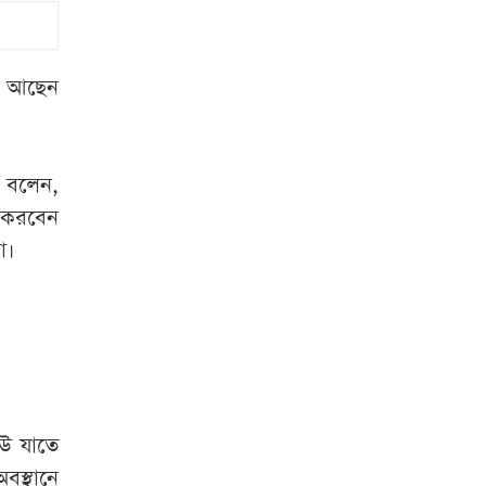
‘জামায়াত-এনসিপি
অস্থিতিশীল পরিস্থিতি
তৈরি করতে চায়’
ুত আছেন
অবসান ঘটছে
অপেক্ষার, সোমবার
এসএসসি পরীক্ষার
 বলেন,
রেজাল্ট
 করবেন
না।
ইরান সংঘাত থেকে
পিছু হটার উপায়
খুঁজছেন ট্রাম্পের শীর্ষ
জেনারেল
ছাত্রকে পিটিয়ে
বহিষ্কার ঢাবি শিবিরের
েউ যাতে
কর্মী
বস্থানে