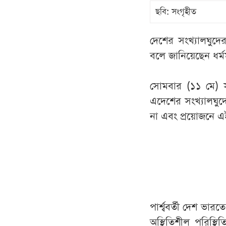
ছবি: সংগৃহীত
দেশের সংখ্যালঘুদের 
বলে জানিয়েছেন ধর্ম
সোমবার (১১ মে) স
এদেশের সংখ্যালঘু
না এবং প্রয়োজনে এই 
পার্শ্ববর্তী দেশ ভ
অস্থিতিশীল পরিস্থি