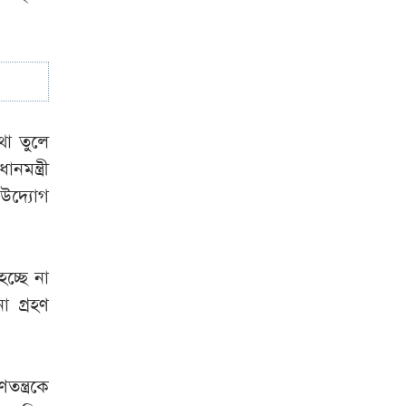
আলিয়া মাদ্রাসায়
ছাত্রদল-ছাত্রশিবির
সংঘর্ষ
এফবিআইয়ের গোপন
নথি
বিশ্বকাপে
থা তুলে
মেসিসহ যাদেরকে
মন্ত্রী
দেওয়া হয়েছিল
উদ্যোগ
প্রাণনাশের হুমকি
চ্ছে না
 গ্রহণ
ন্ত্রকে