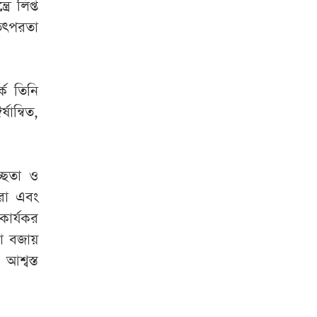
ে লিপ্ত
তৎপরতা
কে তিনি
ান্বিত,
চ্ছতা ও
করা এবং
কার্যকর
লা বজায়
শ্বস্ত