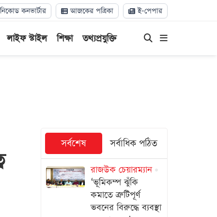
িকোড কনভার্টার
আজকের পত্রিকা
ই-পেপার
লাইফ স্টাইল
শিক্ষা
তথ্যপ্রযুক্তি
সর্বশেষ
সর্বাধিক পঠিত
ব
রাজউক চেয়ারম্যান
‘ভূমিকম্প ঝুঁকি
কমাতে ত্রুটিপূর্ণ
ভবনের বিরুদ্ধে ব্যবস্থা