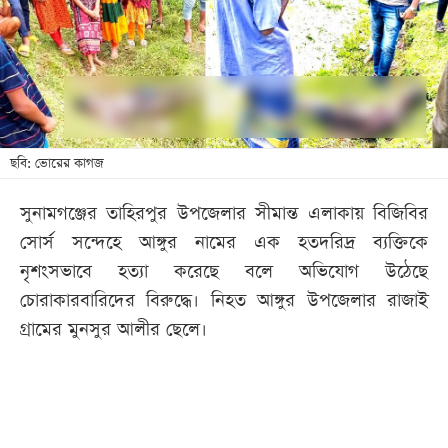
খেলা
বিনোদন
লাইফ
স্টাইল
শিক্ষা
ছবি: ভোরের কাগজ
তথ্যপ্রযুক্তি
সুনামগঞ্জের তাহিরপুর উপজেলার সীমান্ত এলাকায় বিজিবির
সব
সোর্স সন্দেহে আঙ্গুর নামের এক হতদরিদ্র ব্যক্তিকে
বিভাগ
নৃশংসভাবে হত্যা করেছে বলে অভিযোগ উঠেছে
চোরাকারবারিদের বিরুদ্ধে। নিহত আঙ্গুর উপজেলার রাজাই
ছবি
গ্রামের মুনসুর আলীর ছেলে।
ভিডিও
আর্কাইভ