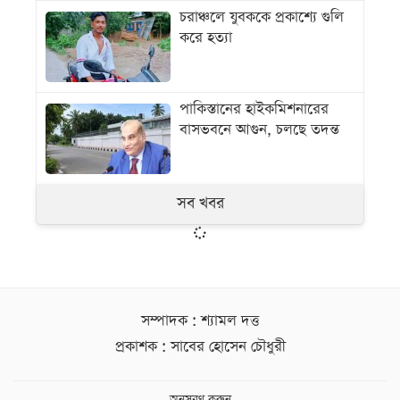
চরাঞ্চলে যুবককে প্রকাশ্যে গুলি
করে হত্যা
পাকিস্তানের হাইকমিশনারের
বাসভবনে আগুন, চলছে তদন্ত
সব খবর
সম্পাদক : শ্যামল দত্ত
প্রকাশক : সাবের হোসেন চৌধুরী
অনুসরণ করুন