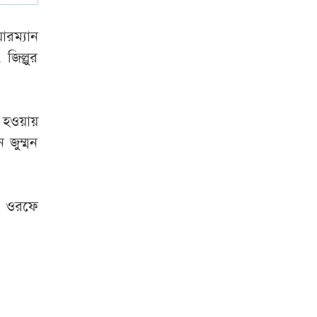
সাকিব
ারম্যান
িল্লুর
 হওয়ায়
 জুম্মন
ম ওরফে