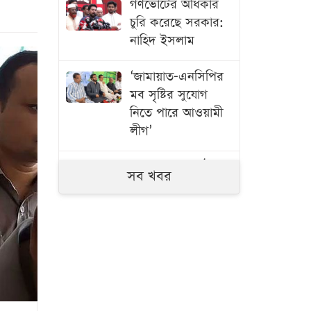
গণভোটের অধিকার
চুরি করেছে সরকার:
নাহিদ ইসলাম
‘জামায়াত-এনসিপির
মব সৃষ্টির সুযোগ
নিতে পারে আওয়ামী
লীগ’
ক্রয় কমিটির বৈঠকে
সব খবর
মিললো এলএনজি
কেনার অনুমোদন
মধ্যরাতে ৬ জেলায়
ঝড়ের আভাস
মার্কিন গোয়েন্দাদের