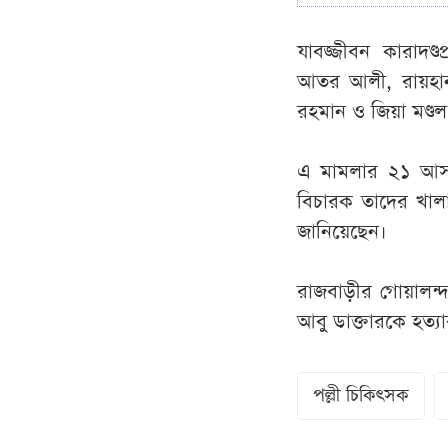
যাবজ্জীবন কারাদণ্
আতর আলী, রায়হান 
রহমান ও জিয়া মণ্ডল
এ মামলার ২১ আসাম
বিচারক তাদের খালাস
জানিয়েছেন।
রাজবাড়ীর গোয়ালন
আবু ডাক্তারকে হত্
পল্লী চিকিৎসক