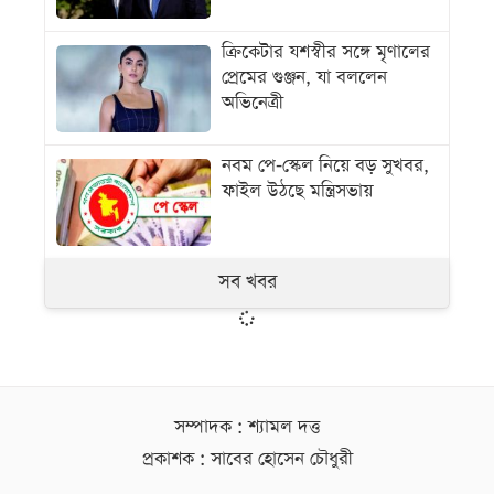
ক্রিকেটার যশস্বীর সঙ্গে মৃণালের
প্রেমের গুঞ্জন, যা বললেন
অভিনেত্রী
নবম পে-স্কেল নিয়ে বড় সুখবর,
ফাইল উঠছে মন্ত্রিসভায়
সব খবর
সম্পাদক : শ্যামল দত্ত
প্রকাশক : সাবের হোসেন চৌধুরী