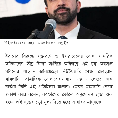
খেলা
বিনোদন
লাইফ
স্টাইল
শিক্ষা
নিউইয়র্কের মেয়র জোহরান মামদানি। ছবি- সংগৃহীত
তথ্যপ্রযুক্তি
ইরানের বিরুদ্ধে যুক্তরাষ্ট্র ও ইসরায়েলের যৌথ সামরিক
সব
অভিযানের তীব্র নিন্দা জানিয়ে অবিলম্বে এই যুদ্ধ অবসান
বিভাগ
ঘটানোর আহ্বান জানিয়েছেন নিউইয়র্কের মেয়র জোহরান
মামদানি। সামাজিক যোগাযোগমাধ্যম এক্স-এ দেওয়া এক
ছবি
বার্তায় তিনি এই প্রতিক্রিয়া জানান। মেয়র মামদানি ক্ষোভ
প্রকাশ করে বলেন, কংগ্রেসের কোনো অনুমোদন ছাড়া শুরু
ভিডিও
হওয়া এই যুদ্ধের চড়া মূল্য দিতে হচ্ছে সাধারণ মানুষকে।
আর্কাইভ