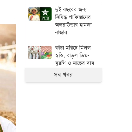
দুই বছরের জন্য
নিষিদ্ধ পাকিস্তানের
অলরাউন্ডার হামজা
নাজার
কাঁচা মরিচে মিলল
স্বস্তি, বাড়ল ডিম-
মুরগি ও মাছের দাম
সব খবর
বাংলাদেশ থেকে
আনারস নেওয়ার
অনুমতি দিয়েছে
পাকিস্তান
স্বামী হত্যার বিচার ও
একটি চাকরি চান