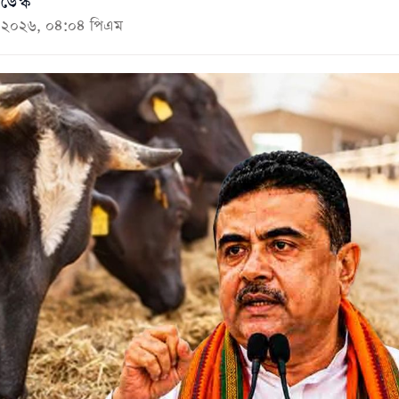
ডেস্ক
মে ২০২৬, ০৪:০৪ পিএম