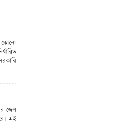
‘গুপ্ত আওয়ামী লীগ’
প্রশ্নে যা বললেন
রুমিন ফারহানা
বা কোনো
র্ধারিত
 সরকারি
সের জেল
ারে। এই