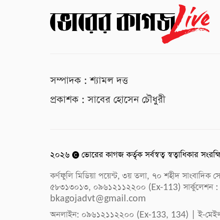
সম্পাদক : শ্যামল দত্ত
প্রকাশক : সাবের হোসেন চৌধুরী
২০২৬
ভোরের কাগজ কর্তৃক সর্বস্বত্ব স্বত্বাধিকার সংরক্
কর্ণফুলি মিডিয়া পয়েন্ট, ৩য় তলা, ৭০ শহীদ সাংবাদি
৫৮৩১৩০১৩, ০৯৬১২১১২২০০ (Ex-113) সার্কুলেশন :
bkagojadvt@gmail.com
অনলাইন: ০৯৬১২১১২২০০ (Ex-133, 134) | ই-মেই