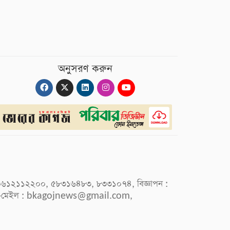
অনুসরণ করুন
 : ০৯৬১২১১২২০০, ৫৮৩১৬৪৮৩, ৮৩৩১০৭৪, বিজ্ঞাপন :
-মেইল :
bkagojnews@gmail.com
,