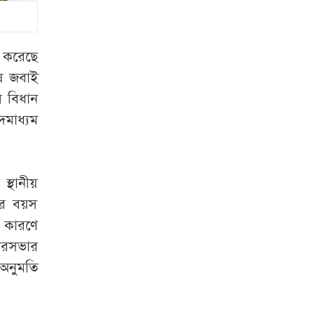
জুলাই শহীদের স্ত্রী
মনোহরদীতে পানিতে
ডুবে দুই ভাইয়ের মৃত্যু
ি করেছে
ষ জবাই
সৌদি আরব,
র বিধান
পাকিস্তান ও তুরস্কের
দমাধ্যম
যৌথ প্রতিরক্ষা চুক্তি
স্বাক্ষর
স্থানীয়
লিবিয়া থেকে দেশে
ফিরলেন আরও ৩৪০
টির বয়স
বাংলাদেশি
র কারণে
ৌরসভার
‘মিষ্টি ভাবমূর্তি
অনুমতি
নায়িকার, কিন্তু অর্থের
বিনিময়ে ঘনিষ্ঠ হন’