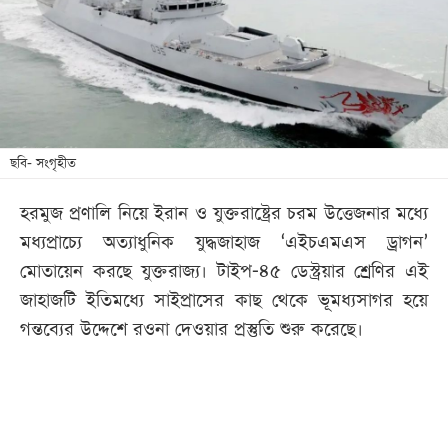
খেলা
বিনোদন
লাইফ
স্টাইল
শিক্ষা
ছবি- সংগৃহীত
তথ্যপ্রযুক্তি
হরমুজ প্রণালি নিয়ে ইরান ও যুক্তরাষ্ট্রের চরম উত্তেজনার মধ্যে
সব
মধ্যপ্রাচ্যে অত্যাধুনিক যুদ্ধজাহাজ ‘এইচএমএস ড্রাগন’
বিভাগ
মোতায়েন করছে যুক্তরাজ্য। টাইপ-৪৫ ডেস্ট্রয়ার শ্রেণির এই
জাহাজটি ইতিমধ্যে সাইপ্রাসের কাছ থেকে ভূমধ্যসাগর হয়ে
ছবি
গন্তব্যের উদ্দেশে রওনা দেওয়ার প্রস্তুতি শুরু করেছে।
ভিডিও
আর্কাইভ