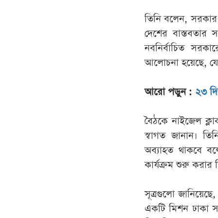
তিনি বলেন, সরকার 
দেশের বাস্তবতার সঙ্গ
নবনির্বাচিত সরক
আলোচনা হয়েছে, যেখান
আরো পড়ুন :
২৩ দি
বৈঠকে নাইজেল ক্লার্
স্বাগত জানান। তি
অব্যাহত থাকবে বলে
কার্যক্রম শুরু করা
সূত্রগুলো জানিয়েছ
একটি মিশন ঢাকা স