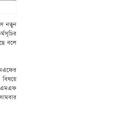
না করায় কর্মীকে
বরখাস্ত করলেন সিইও
ইমরান খানের মুক্তির
সে নতুন
দাবিতে বিক্ষোভ
্মসূচির
ছে বলে
বিমানবন্দরে নারীর
ব্যাগে মিলল মার্কিন
গৃহযুদ্ধের কামানের
ইএমএফের
গোলা
এ বিষয়ে
ইসরায়েল ইস্যুতে
আইএমএফ
কঠোর ভিসানীতি, যা
সোমবার
বললেন মার্কিন
পররাষ্ট্রমন্ত্রী
১৮ তলা থেকে লাফ
দিয়েও অলৌকিকভাবে