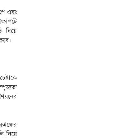
াপে এবং
েক্ষাপটে
ি নিয়ে
াকবে।
েষ্টাকে
ৃক্ততা
্রণয়নের
ইএমএফের
ি নিয়ে