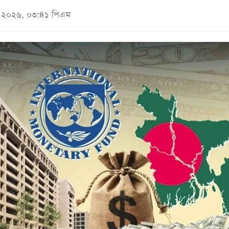
মে ২০২৬, ০৩:৪১ পিএম