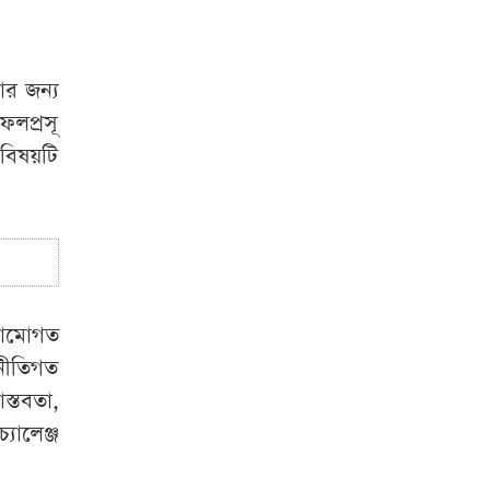
বেঁচে গেলেন তরুণী
ার জন্য
ফলপ্রসূ
বিষয়টি
াঠামোগত
 নীতিগত
স্তবতা,
যালেঞ্জ