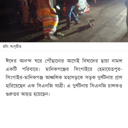
খেলা
বিনোদন
লাইফ
স্টাইল
শিক্ষা
ছবি: সংগৃহীত
তথ্যপ্রযুক্তি
ঈদের আনন্দ ঘরে পৌঁছানোর আগেই বিষাদের ছায়া নামল
সব
একটি পরিবারে। মানিকগঞ্জের সিংগাইরে হেমায়েতপুর-
বিভাগ
সিংগাইর-মানিকগঞ্জ আঞ্চলিক মহাসড়কে সড়ক দুর্ঘটনায় প্রাণ
হারিয়েছেন এক সিএনজি যাত্রী। এ দুর্ঘটনায় সিএনজি চালকও
ছবি
গুরুতর আহত হয়েছেন।
ভিডিও
আর্কাইভ