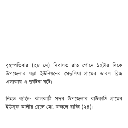
আজকের
পত্রিকা
ই-
পেপার
বৃহস্পতিবার (২৮ মে) দিবাগত রাত পৌনে ১২টার দিকে
উপজেলার ধল্লা ইউনিয়নের মেদুলিয়া গ্রামের ডাবল ব্রিজ
এলাকায় এ দুর্ঘটনা ঘটে।
নিহত ব্যক্তি- ঝালকাঠি সদর উপজেলার বাউকাঠি গ্রামের
ইউসুফ আলীর ছেলে মো. ফজলে রাব্বি (২৪)।