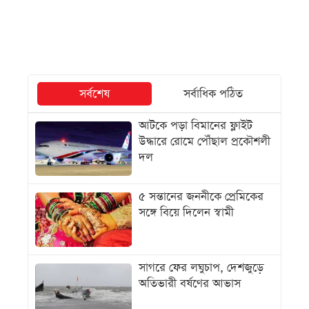
সর্বশেষ
সর্বাধিক পঠিত
আটকে পড়া বিমানের ফ্লাইট
উদ্ধারে রোমে পৌঁছাল প্রকৌশলী
দল
৫ সন্তানের জননীকে প্রেমিকের
সঙ্গে বিয়ে দিলেন স্বামী
সাগরে ফের লঘুচাপ, দেশজুড়ে
অতিভারী বর্ষণের আভাস