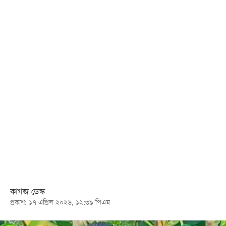
খেলা
বিনোদন
লাইফ
স্টাইল
শিক্ষা
তথ্যপ্রযুক্তি
সব
বিভাগ
ছবি
ভিডিও
কাগজ ডেস্ক
প্রকাশ: ১৭ এপ্রিল ২০২৬, ১২:৩৯ পিএম
আর্কাইভ