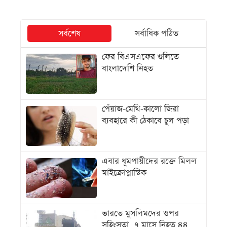
সর্বশেষ
সর্বাধিক পঠিত
ফের বিএসএফের গুলিতে
বাংলাদেশি নিহত
পেঁয়াজ-মেথি-কালো জিরা
ব্যবহারে কী ঠেকাবে চুল পড়া
এবার ধূমপায়ীদের রক্তে মিলল
মাইক্রোপ্লাস্টিক
ভারতে মুসলিমদের ওপর
সহিংসতা, ৭ মাসে নিহত ৪৪