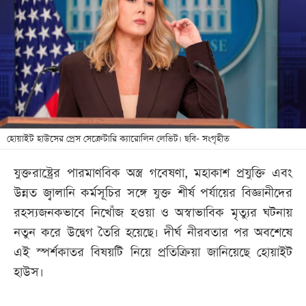
খেলা
বিনোদন
লাইফ
স্টাইল
শিক্ষা
তথ্যপ্রযুক্তি
হোয়াইট হাউসের প্রেস সেক্রেটারি ক্যারোলিন লেভিট। ছবি- সংগৃহীত
সব
যুক্তরাষ্ট্রের পারমাণবিক অস্ত্র গবেষণা, মহাকাশ প্রযুক্তি এবং
বিভাগ
উন্নত জ্বালানি কর্মসূচির সঙ্গে যুক্ত শীর্ষ পর্যায়ের বিজ্ঞানীদের
রহস্যজনকভাবে নিখোঁজ হওয়া ও অস্বাভাবিক মৃত্যুর ঘটনায়
ছবি
নতুন করে উদ্বেগ তৈরি হয়েছে। দীর্ঘ নীরবতার পর অবশেষে
এই স্পর্শকাতর বিষয়টি নিয়ে প্রতিক্রিয়া জানিয়েছে হোয়াইট
ভিডিও
হাউস।
আর্কাইভ