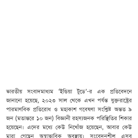
আজকের
পত্রিকা
ই-
পেপার
ভারতীয় সংবাদমাধ্যম ‘ইন্ডিয়া টুডে’-র এক প্রতিবেদনে
জানানো হয়েছে, ২০২৩ সাল থেকে এখন পর্যন্ত যুক্তরাষ্ট্রের
পারমাণবিক প্রতিরোধ ও মহাকাশ গবেষণা সংশ্লিষ্ট অন্তত ৯
জন (মতান্তরে ১০ জন) বিজ্ঞানী রহস্যজনক পরিস্থিতির শিকার
হয়েছেন। এদের মধ্যে কেউ নিখোঁজ হয়েছেন, আবার কেউ
মারা গেছেন অস্বাভাবিক অবস্থায়। সংবেদনশীল এসব