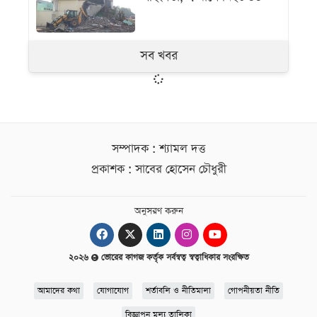
সব খবর
সম্পাদক : শ্যামল দত্ত
প্রকাশক : সাবের হোসেন চৌধুরী
অনুসরণ করুন
২০২৬
ভোরের কাগজ কর্তৃক সর্বস্বত্ব স্বত্বাধিকার সংরক্ষিত
আমাদের কথা
যোগাযোগ
শর্তাবলি ও নীতিমালা
গোপনীয়তা নীতি
বিজ্ঞাপন মূল্য তালিকা