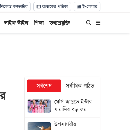
িকোড কনভার্টার
আজকের পত্রিকা
ই-পেপার
লাইফ স্টাইল
শিক্ষা
তথ্যপ্রযুক্তি
সর্বশেষ
সর্বাধিক পঠিত
য়র
মেসি জাদুতে ইন্টার
মায়ামির বড় জয়
উপসাগরীয়