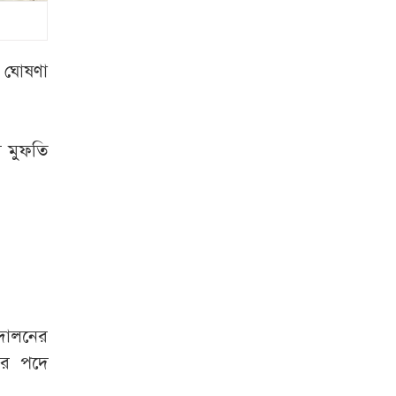
রাজধানীতে সাবেক
এমপি
আখতারুজ্জামান
গ্রেপ্তার
ম ঘোষণা
কমলো তেলের দাম
র মুফতি
দুই শ্বশুরের দ্বন্দ্বে
জামাই খুন, আহত ৫
তিন বিভাগে বন্যার
শঙ্কা
ভারী বৃষ্টি থামতে আর
্দোলনের
কত দিন
য়র পদে