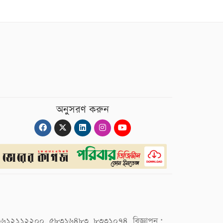
অনুসরণ করুন
 : ০৯৬১২১১২২০০, ৫৮৩১৬৪৮৩, ৮৩৩১০৭৪, বিজ্ঞাপন :