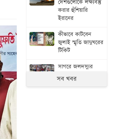
দেশগুলোকে লক্ষ্যবস্তু
করার হুঁশিয়ারি
ইরানের
কীভাবে কাটবেন
জুলাই স্মৃতি জাদুঘরের
টিকিট
সাগরে জলদস্যুর
হামলায় ১২ জেলে
সব খবর
আহত
চাঁদে আছড়ে পড়ল
ইলন মাস্কের
প্রতিষ্ঠানের তৈরি
রকেট