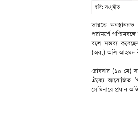
ছবি: সংগৃহীত
ভারতে অবস্থানরত 
পরামর্শে পশ্চিমবঙ্গ
বলে মন্তব্য করেছে
(অব.) অলি আহমদ ব
রোববার (১০ মে) সন্
ঐক্যে আয়োজিত ‘গণ
সেমিনারে প্রধান অত