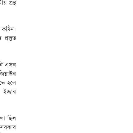
 গ্রন্থ
 কঠিন।
্রস্তুত
পনি এসব
জিয়াউর
কতে হলে
ইচ্ছার
লো ছিল
ে সরকার