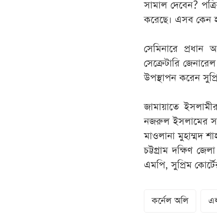
সামাল দেবেন? পত্
করেছে। এসব কেন হচ্
সেমিনারে প্রধান
সেক্রেটারি জেনারে
উপস্থাপন করেন সুপ
জামায়াতে ইসলামীর 
নজরুল ইসলামের সভা
মাওলানা মুহাম্মদ শ
চট্টগ্রাম দক্ষিণ জেল
এমপি, সুপ্রিম কোর্ট
কর্নেল অলি
এ