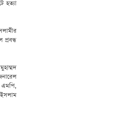
 হত্যা
সলামীর
প্রবন্ধ
ুহাম্মদ
জেনারেল
ী এমপি,
ুল ইসলাম