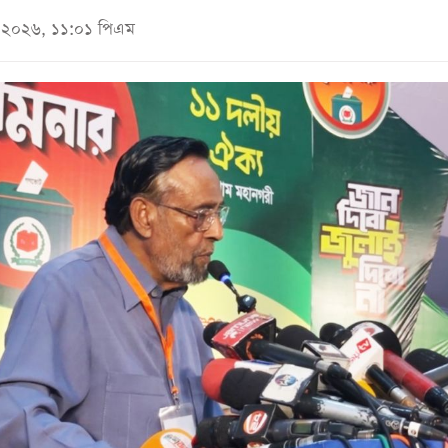
মে ২০২৬, ১১:০১ পিএম