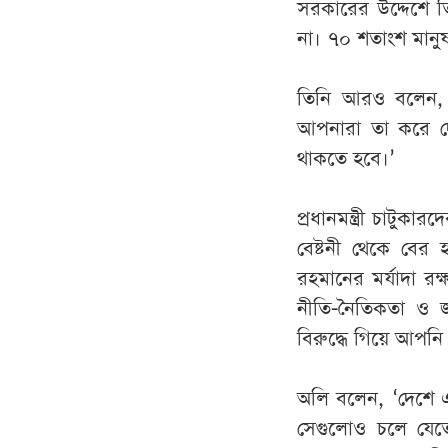
সরকারের উদ্দেশে ত
না। ৭০ শতাংশ মানুষ
তিনি আরও বলেন, 
আপনারা তা করে দেখ
থাকতে হবে।’
প্রধানমন্ত্রী চাটুক
বেষ্টনী থেকে বের
রহমানের মর্যাদা রক
নীতি-নৈতিকতা ও জ
বিরুদ্ধে গিয়ে আপনি
অলি বলেন, ‘দেশে 
সেগুলোও চলে যেতে 