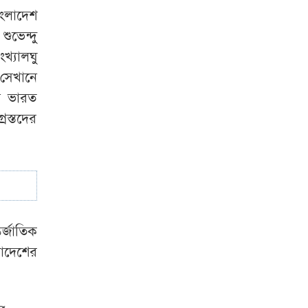
জানেন কি?
াংলাদেশ
ুভেন্দু
এক বছর ঘরেই পড়ে
্যালঘু
ছিল নারীর লাশ,
 সেখানে
কঙ্কাল হওয়ার পর
া ভারত
জানল পুলিশ
রস্তদের
কেউ অহেতুক গালি
দিলে আমার কিছু
গুনাহ মাফ হবে:
জামায়াত আমির
্জাতিক
লাদেশের