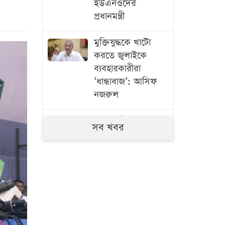
ইউএনওদের
প্রধানমন্ত্রী
মুক্তিযুদ্ধকে খাটো
করতে জুলাইকে
ব্যবহারকারীরা
‘ধান্ধাবাজ’: আসিফ
নজরুল
৮ বোর্ডে এইচএসসি
সব খবর
পরীক্ষা শেষ, ৯
নভেম্বরের মধ্যে ফল
প্রকাশ
জ্বালানি তেল আমদানি
বেসরকারি খাতে
ছাড়ার উদ্যোগ