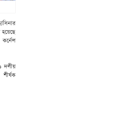
স্থগিতের দাবি
জামায়াতের
বিশ্ববাজারে তেলের
াসিনার
দামে ধস, জেনে নিন
ো হয়েছে
লিটার কত টাকা
 কর্নেল
বেসরকারি খাতে
জ্বালানি তেল
১১ দলীয়
আমদানির খবর
শীর্ষক
‘কাল্পনিক ও অসত্য’:
সরকার
রাষ্ট্রপতি নির্বাচনে
অংশ নেবে জামায়াত
যে যুবকের অট্টহাসিতে
মাত বিশ্ব, তার পরিচয়