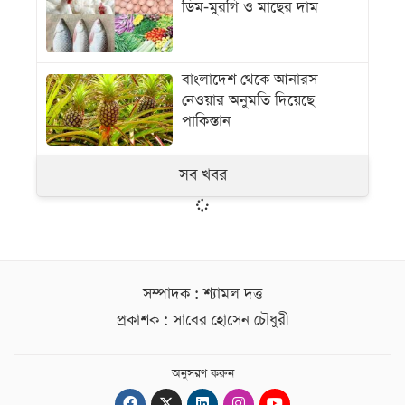
ডিম-মুরগি ও মাছের দাম
বাংলাদেশ থেকে আনারস
নেওয়ার অনুমতি দিয়েছে
পাকিস্তান
সব খবর
সম্পাদক : শ্যামল দত্ত
প্রকাশক : সাবের হোসেন চৌধুরী
অনুসরণ করুন