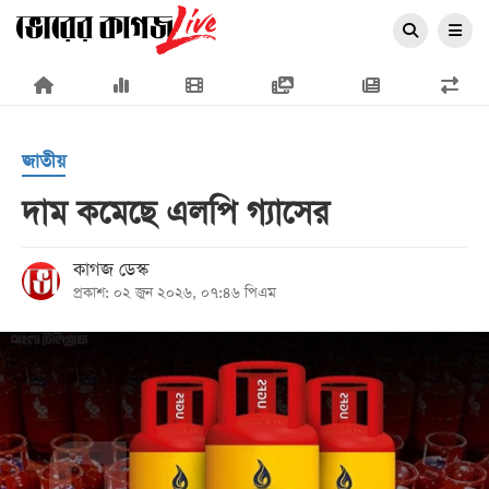
×
জাতীয়
দাম কমেছে এলপি গ্যাসের
প্রচ্ছদ
কাগজ ডেস্ক
প্রকাশ: ০২ জুন ২০২৬, ০৭:৪৬ পিএম
জাতীয়
রাজনীতি
অর্থনীতি
আন্তর্জাতিক
সারাদেশ