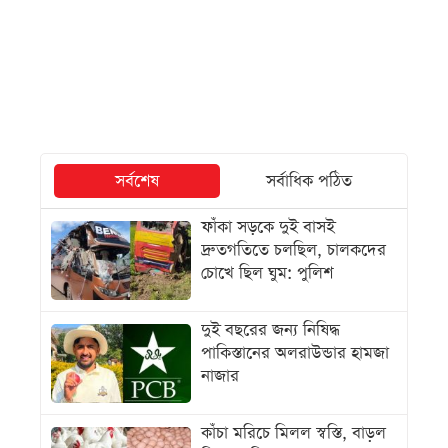
সর্বশেষ
সর্বাধিক পঠিত
ফাঁকা সড়কে দুই বাসই
দ্রুতগতিতে চলছিল, চালকদের
চোখে ছিল ঘুম: পুলিশ
দুই বছরের জন্য নিষিদ্ধ
পাকিস্তানের অলরাউন্ডার হামজা
নাজার
কাঁচা মরিচে মিলল স্বস্তি, বাড়ল