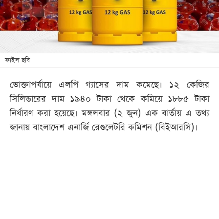
খেলা
বিনোদন
লাইফ
স্টাইল
ফাইল ছবি
শিক্ষা
ভোক্তাপর্যায়ে এলপি গ্যাসের দাম কমেছে। ১২ কেজির
তথ্যপ্রযুক্তি
সিলিন্ডারের দাম ১৯৪০ টাকা থেকে কমিয়ে ১৮৮৫ টাকা
সব
নির্ধারণ করা হয়েছে। মঙ্গলবার (২ জুন) এক বার্তায় এ তথ্য
বিভাগ
জানায় বাংলাদেশ এনার্জি রেগুলেটরি কমিশন (বিইআরসি)।
ছবি
ভিডিও
আর্কাইভ