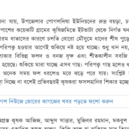
ানা যায়, উপজেলার পোগলদিঘা ইউনিয়নের রুদ্র বয়ড়া, চ
াশের কয়েকটি গ্রামের কৃষিজমিতে ইটভাটা থেকে নির্গত ঘ
র গরম বাতাসের কারণে চলতি বোরো মৌসুমে ধানের শীষ পুড়
িপক্ব হওয়ার আগেই শুকিয়ে নষ্ট হয়ে যাচ্ছে। শুধু ধান নয়
্তী এলাকার বিভিন্ন ফলদ ও বনজ বৃক্ষ এবং শীতকালীন সবজি
রস্ত হয়েছে। শুকিয়ে মারা যাচ্ছে এসব গাছ। পরিপক্ব গাছ হলেও 
নেক সময় ফল ধরলেও মরে ঝড়ে পরে যায়। সংশ্লিষ্ট কর্
্থা নিচ্ছে না বলেই প্রতিবছরই কৃষকরা ফসলহানির শিকার হচ্ছ
ুগল নিউজে ভোরের কাগজের খবর পড়তে ফলো করুন
তিগ্রস্ত কৃষক আজিজ, আব্দুস সাত্তার, মুজিবর রহমান, মকবু