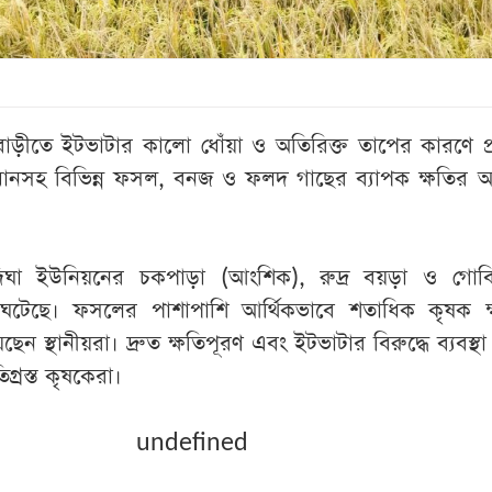
বাড়ীতে ইটভাটার কালো ধোঁয়া ও অতিরিক্ত তাপের কারণে প্
ানসহ বিভিন্ন ফসল, বনজ ও ফলদ গাছের ব্যাপক ক্ষতির 
া ইউনিয়নের চকপাড়া (আংশিক), রুদ্র বয়ড়া ও গোবি
েছে। ফসলের পাশাপাশি আর্থিকভাবে শতাধিক কৃষক ক্ষতি
ন স্থানীয়রা। দ্রুত ক্ষতিপূরণ এবং ইটভাটার বিরুদ্ধে ব্যবস্থা 
িগ্রস্ত কৃষকেরা।
undefined