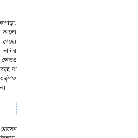
সভায় আওয়ামী লীগ
নেতার ফুলেল
শুভেচ্ছা, তোলপাড়
কপাড়া,
ন কালো
একদিনেই হামের
ে গেছে।
উপসর্গ নিয়ে ৬ জনের
, ভাটার
মৃত্যু
 ক্ষেতও
ধরছে না
তৃপক্ষ
েন।
ল হোসেন