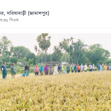
র, সরিষাবাড়ী (জামালপুর)
০৭:৩১ পিএম