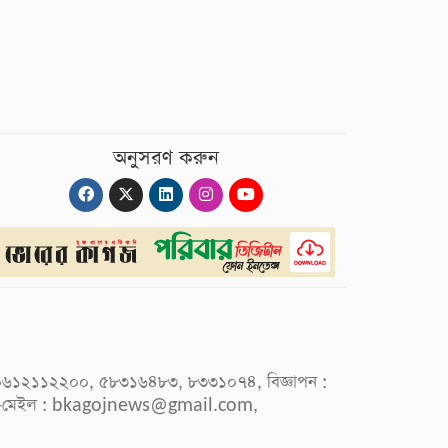
অনুসরণ করুন
 : ০৯৬১২১১২২০০, ৫৮৩১৬৪৮৩, ৮৩৩১০৭৪, বিজ্ঞাপন :
-মেইল :
bkagojnews@gmail.com
,