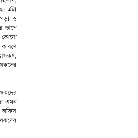
ছিলাম,
ে। এটা
াপড়া ও
ের তাপে
া কোনো
 কারণে
বাসকষ্ট,
কৃষকদের
কৃষকদের
ের এমন
ি অফিস
কৃষকদের