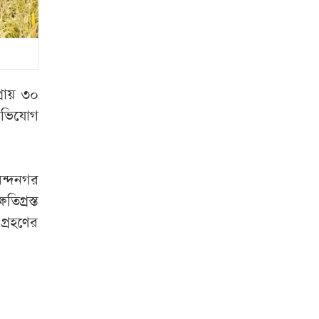
কবে? যা জানা গেল
হাজার কোটি টাকার
শিল্পনগরী
বিষাক্ত
দুর্গন্ধে দমবন্ধ
সিংগাইরের দুই
রায় ৩০
ইউনিয়ন
অভিযোগ
গোডাউনের তালা
কেটে ১৫০ বস্তা চাল
ন্দনগর
চুরি
গ্রস্ত
গ্রহণের
ফ্যাসিস্ট হাসিনা
ভারতে বসে নতুন
করে ষড়যন্ত্র শুরু
করেছে: দুলু
বিএনপির সাংগঠনিক