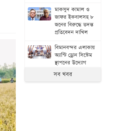
মাকসুদ কামাল ও
জাফর ইকবালসহ ৮
জনের বিরুদ্ধে তদন্ত
প্রতিবেদন দাখিল
বিমানবন্দর এলাকায়
অ্যান্টি ড্রোন সিস্টেম
স্থাপনের উদ্যোগ
সব খবর
তিন দিনের মধ্যে
গ্যাস সরবরাহ
স্বাভাবিক হবে:
জ্বালানি মন্ত্রী
ফ্যামিলি কার্ডের
আনুষ্ঠানিক উদ্বোধন