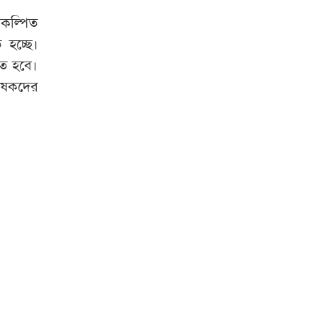
কল্পিত
 হচ্ছে।
তে হবে।
কৃষকদের