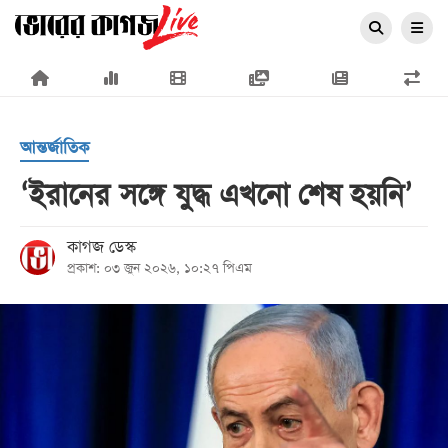
×
আন্তর্জাতিক
‘ইরানের সঙ্গে যুদ্ধ এখনো শেষ হয়নি’
প্রচ্ছদ
কাগজ ডেস্ক
প্রকাশ: ০৩ জুন ২০২৬, ১০:২৭ পিএম
জাতীয়
রাজনীতি
অর্থনীতি
আন্তর্জাতিক
সারাদেশ