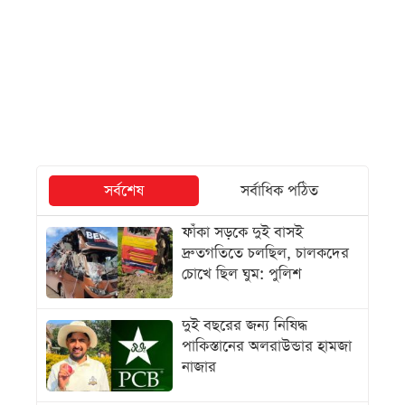
সর্বশেষ
সর্বাধিক পঠিত
ফাঁকা সড়কে দুই বাসই
দ্রুতগতিতে চলছিল, চালকদের
চোখে ছিল ঘুম: পুলিশ
দুই বছরের জন্য নিষিদ্ধ
পাকিস্তানের অলরাউন্ডার হামজা
নাজার