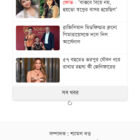
ক্ষোভ
‘বাস্তবে বিয়ে নয়,
হয়তো স্বপ্নের বাসর হয়েছিল’
ব্রাজিলিয়ান মিডফিল্ডার ব্রুনো
গিমারায়েসকে দলে নিল
আর্সেনাল
৫৭ বছরেও ভরপুর যৌবন ধরে
রাখার রহস্য কী জেনিফারের
সব খবর
সম্পাদক : শ্যামল দত্ত