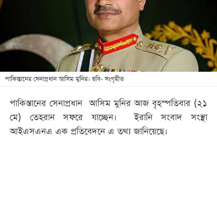
খেলা
বিনোদন
লাইফ
স্টাইল
শিক্ষা
পাকিস্তানের সেনাপ্রধান আসিম মুনির। ছবি- সংগৃহীত
তথ্যপ্রযুক্তি
পাকিস্তানের সেনাপ্রধান আসিম মুনির আজ বৃহস্পতিবার (২১
সব
মে) তেহরান সফরে যাচ্ছেন। ইরানি সংবাদ সংস্থা
বিভাগ
আইএসএনএ এক প্রতিবেদনে এ তথ্য জানিয়েছে।
ছবি
ভিডিও
আর্কাইভ