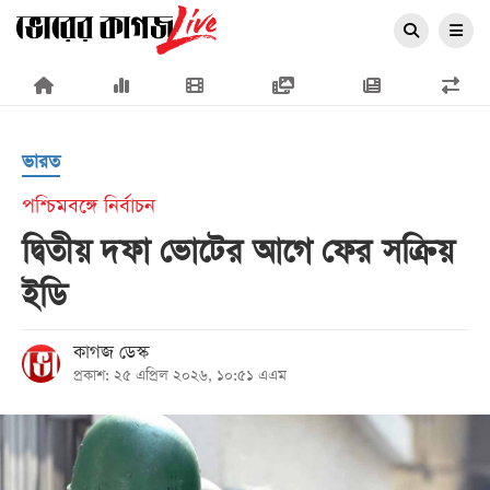
×
ভারত
পশ্চিমবঙ্গে নির্বাচন
দ্বিতীয় দফা ভোটের আগে ফের সক্রিয়
প্রচ্ছদ
ইডি
জাতীয়
রাজনীতি
কাগজ ডেস্ক
প্রকাশ: ২৫ এপ্রিল ২০২৬, ১০:৫১ এএম
অর্থনীতি
আন্তর্জাতিক
সারাদেশ