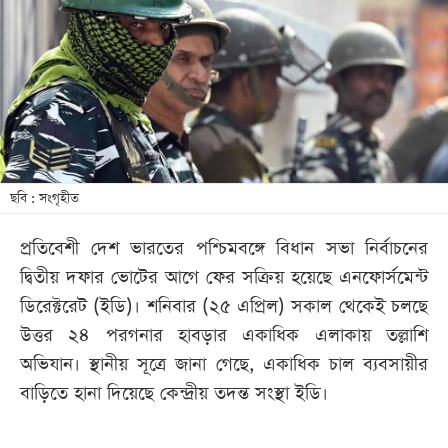
খেলা
বিনোদন
লাইফ
স্টাইল
শিক্ষা
তথ্যপ্রযুক্তি
ছবি : সংগৃহীত
সব
প্রতিবেশী দেশ ভারতের পশ্চিমবঙ্গে বিধান সভা নির্বাচনের
বিভাগ
দ্বিতীয় দফার ভোটের আগে ফের সক্রিয় হয়েছে এনফোর্সমেন্ট
ডিরেক্টরেট (ইডি)। শনিবার (২৫ এপ্রিল) সকাল থেকেই চলছে
ছবি
উত্তর ২৪ পরগনার হাবড়ার একাধিক এলাকায় তল্লাশি
অভিযান। স্থানীয় সূত্রে জানা গেছে, একাধিক চাল ব্যবসায়ীর
ভিডিও
বাড়িতে হানা দিয়েছে কেন্দ্রীয় তদন্ত সংস্থা ইডি।
আর্কাইভ