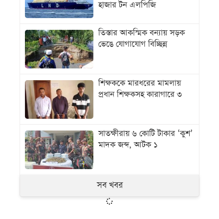
হাজার টন এলপিজি
তিস্তার আকস্মিক বন্যায় সড়ক
ভেঙে যোগাযোগ বিচ্ছিন্ন
শিক্ষককে মারধরের মামলায়
প্রধান শিক্ষকসহ কারাগারে ৩
সাতক্ষীরায় ৬ কোটি টাকার ‘কুশ’
মাদক জব্দ, আটক ১
সব খবর