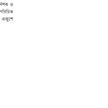
্দেশক ও
 পরিচিত
ন একুশে