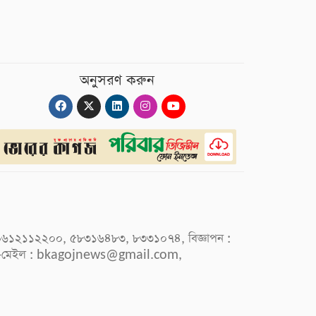
অনুসরণ করুন
 : ০৯৬১২১১২২০০, ৫৮৩১৬৪৮৩, ৮৩৩১০৭৪, বিজ্ঞাপন :
-মেইল :
bkagojnews@gmail.com
,