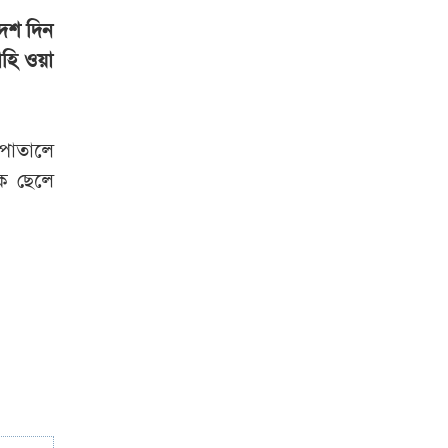
দেওয়া হয়েছিল
 দশ দিন
গ্যাস বিস্ফোরণে দগ্ধ
হি ওয়া
একই পরিবারের ৩
একসঙ্গে সুখবর
পাতালে
পেলেন বিএনপির ছয়
এক ছেলে
নেতা
স্কুলে এলোপাথাড়ি
গুলি, শিক্ষকসহ ৭
জনের মৃত্যু
কে হচ্ছে বঙ্গভবনের
নতুন বাসিন্দা
শেখ হাসিনাকে ঘিরে
ভারতে বাড়ছে অস্বস্তি!