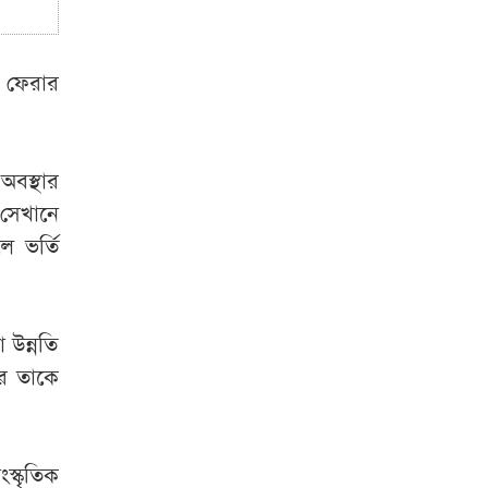
া ফেরার
বস্থার
সেখানে
ে ভর্তি
 উন্নতি
ার তাকে
স্কৃতিক