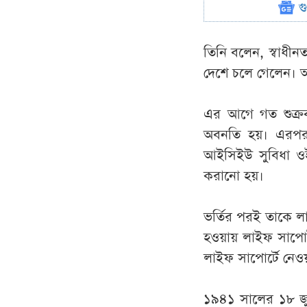
গ
তিনি বলেন, স্বাধীনত
দেশে চলে গেলেন। আ
এর আগে গত শুক্রব
অবনতি হয়। এরপর 
আইসিইউ সুবিধা ওই 
করানো হয়।
ভর্তির পরই তাকে লা
হওয়ায় লাইফ সাপোর
লাইফ সাপোর্টে নেও
১৯৪১ সালের ১৮ জুন