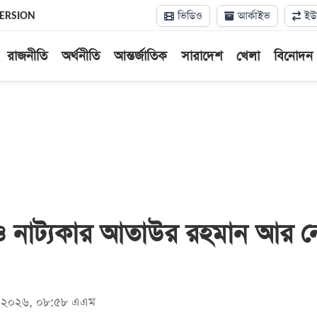
ভিডিও
আর্কাইভ
ইউন
VERSION
রাজনীতি
অর্থনীতি
আন্তর্জাতিক
সারাদেশ
খেলা
বিনোদন
ও নাট্যকার আতাউর রহমান আর ন
মে ২০২৬, ০৮:৫৮ এএম