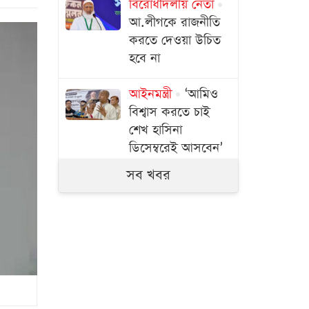
বিরোধীদলীয় নেতা
আ.লীগকে রাজনীতি
করতে দেওয়া উচিত
হবে না
আইনমন্ত্রী
‘আমিও
বিশ্বাস করতে চাই
শেখ হাসিনা
ডিসেম্বরেই আসবেন’
সব খবর
ঢাকার অপরাধ দমনে
ডিএমপির অভিযান,
গ্রেপ্তার ৪১৪
জুলাই তথ্যচিত্র থেকে
আবু সাঈদের ছবি-
ভিডিও যে কারণে বাদ