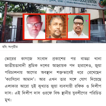
খেলা
বিনোদন
লাইফ
স্টাইল
শিক্ষা
তথ্যপ্রযুক্তি
ছবি: সংগৃহীত
সব
ভোরের কাগজে সংবাদ প্রকাশের পর বাড্ডা থানা
বিভাগ
জাতীয়তাবাদী শ্রমিক দলের আহ্বায়ক পদ হারালেও, জুয়া
পরিচালনায় আগের অবস্থান শক্তভাবেই ধরে রেখেছেন
ছবি
‘ক্যাসিনো আমান’। আর এখন তার সঙ্গে যোগ দিয়েছে
এলাকার আরো দুই কুখ্যাত জুয়া ব্যবসায়ী রফিক ও দিলীপ
ভিডিও
দাস। এই দিলীপ দাস ওরফে বিশু স্থানীয় যুবলীগের পরিচিত
মুখ।
আর্কাইভ