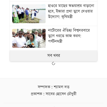
হাওরে মাছের অভয়াশ্রম বাড়ানো
হবে, ইজারা প্রথা তুলে দেওয়ার
উদ্যোগ: কৃষিমন্ত্রী
নাটোরের ঐতিহ্য বিশ্বদরবারে
তুলে ধরতে কাজ করব:
পর্যটনমন্ত্রী
সব খবর
সম্পাদক : শ্যামল দত্ত
প্রকাশক : সাবের হোসেন চৌধুরী