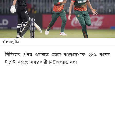
খেলা
বিনোদন
লাইফ
স্টাইল
শিক্ষা
ছবি: সংগৃহীত
তথ্যপ্রযুক্তি
সিরিজের প্রথম ওয়ানডে ম্যাচে বাংলাদেশকে ২৪৯ রানের
সব
টার্গেট দিয়েছে সফরকারী নিউজিল্যান্ড দল।
বিভাগ
ছবি
ভিডিও
আর্কাইভ