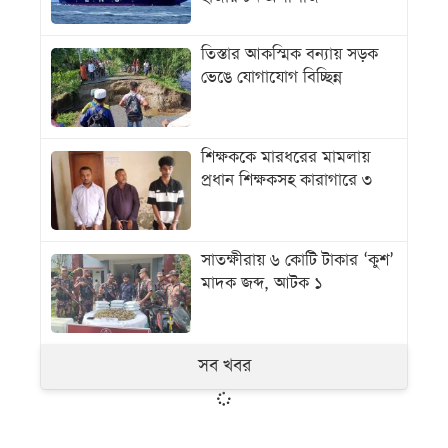
তিস্তার আকস্মিক বন্যায় সড়ক
ভেঙে যোগাযোগ বিচ্ছিন্ন
শিক্ষককে মারধরের মামলায়
প্রধান শিক্ষকসহ কারাগারে ৩
সাতক্ষীরায় ৬ কোটি টাকার ‘কুশ’
মাদক জব্দ, আটক ১
সব খবর