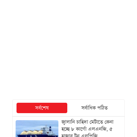
সর্বশেষ
সর্বাধিক পঠিত
জ্বালানি চাহিদা মেটাতে কেনা
হচ্ছে ৮ কার্গো এলএনজি, ৫
হাজার টন এলপিজি