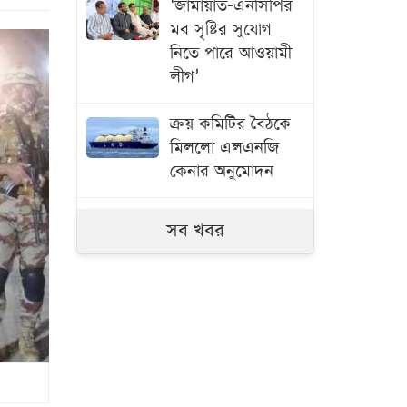
‘জামায়াত-এনসিপির
মব সৃষ্টির সুযোগ
নিতে পারে আওয়ামী
লীগ’
ক্রয় কমিটির বৈঠকে
মিললো এলএনজি
কেনার অনুমোদন
মধ্যরাতে ৬ জেলায়
সব খবর
ঝড়ের আভাস
মার্কিন গোয়েন্দাদের
সতর্কতা
ন্যাটোভুক্ত
দেশে হামলা চালাতে
পারে রাশিয়া