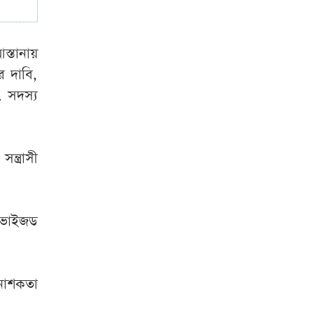
্তানায়
র দাবি,
৭ সদস্য
্ত্রাসী
রোভাইজড
 নাশকতা