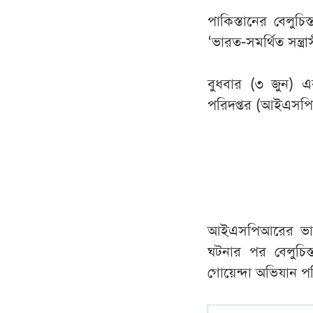
পাকিস্তানের বেলুচি
‘ভারত-সমর্থিত সন্ত্
বুধবার (৩ জুন) এ
পরিদপ্তর (আইএসপ
আইএসপিআরের ভাষ্য 
ঘটনার পর বেলুচিস্
গোয়েন্দা অভিযান প