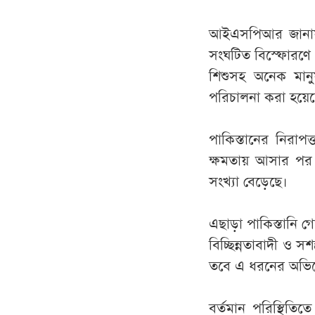
আইএসপিআর জানায়
সংঘটিত বিস্ফোরণে ফ
শিশুসহ অনেক মানু
পরিচালনা করা হয়ে
পাকিস্তানের নিরাপত
ক্ষমতায় আসার পর থ
সংখ্যা বেড়েছে।
এছাড়া পাকিস্তানি গ
বিচ্ছিন্নতাবাদী ও স
তবে এ ধরনের অভিযো
বর্তমান পরিস্থিতিতে