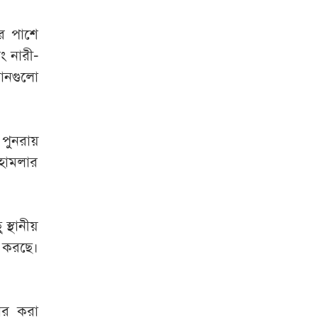
র পাশে
ং নারী-
ানগুলো
পুনরায়
 হামলার
্থানীয়
া করছে।
দার করা