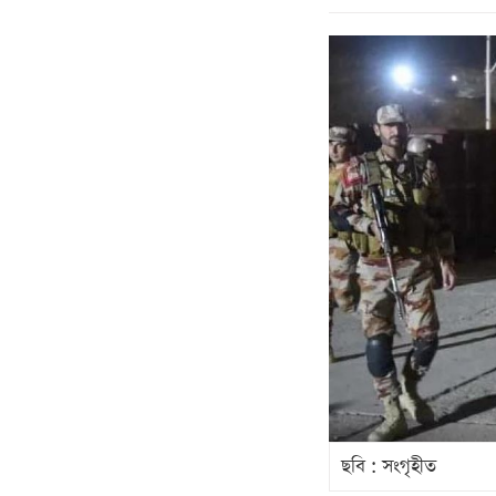
ছবি : সংগৃহীত