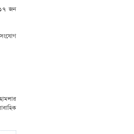
সাকিব প্রশ্নে ক্রীড়া
প্রতিমন্ত্রী- এখন আর
ে ১৭ জন
কোনো সুযোগ নেই
জুলাইয়ের উত্তাল
নসংযোগ
দিনগুলো
সরকারি কর্মকর্তা-
কর্মচারীদের বেতন
বাড়ানোর বিষয়ে যা
বললেন প্রতিমন্ত্রী
শেখ হাসিনার সঙ্গে
 হামলার
দেশে ফিরতে চান
রাবাহিক
সাকিব
হাম উপসর্গে আরও ৩
জনের মৃত্যু