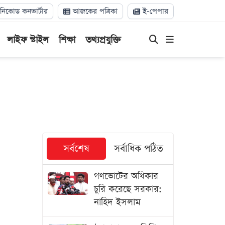
িকোড কনভার্টার
আজকের পত্রিকা
ই-পেপার
লাইফ স্টাইল
শিক্ষা
তথ্যপ্রযুক্তি
সর্বশেষ
সর্বাধিক পঠিত
গণভোটের অধিকার
চুরি করেছে সরকার:
নাহিদ ইসলাম