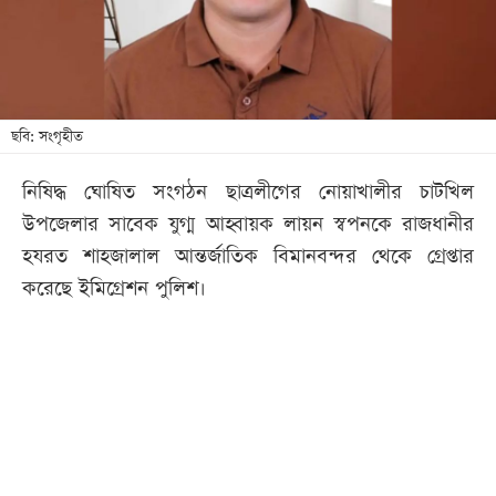
খেলা
বিনোদন
লাইফ
স্টাইল
ছবি: সংগৃহীত
শিক্ষা
নিষিদ্ধ ঘোষিত সংগঠন ছাত্রলীগের নোয়াখালীর চাটখিল
তথ্যপ্রযুক্তি
উপজেলার সাবেক যুগ্ম আহ্বায়ক লায়ন স্বপনকে রাজধানীর
সব
হযরত শাহজালাল আন্তর্জাতিক বিমানবন্দর থেকে গ্রেপ্তার
বিভাগ
করেছে ইমিগ্রেশন পুলিশ।
ছবি
ভিডিও
আর্কাইভ