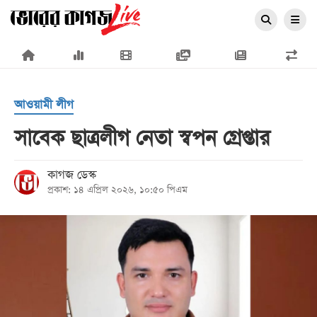
×
আওয়ামী লীগ
সাবেক ছাত্রলীগ নেতা স্বপন গ্রেপ্তার
প্রচ্ছদ
কাগজ ডেস্ক
প্রকাশ: ১৪ এপ্রিল ২০২৬, ১০:৫০ পিএম
জাতীয়
রাজনীতি
অর্থনীতি
আন্তর্জাতিক
সারাদেশ