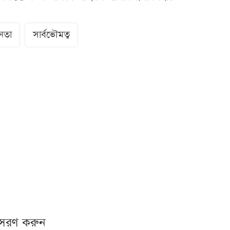
ীনতা
সার্বভৌমত্ব
নুসরণ করুন