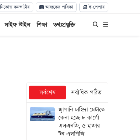
িকোড কনভার্টার
আজকের পত্রিকা
ই-পেপার
লাইফ স্টাইল
শিক্ষা
তথ্যপ্রযুক্তি
সর্বশেষ
সর্বাধিক পঠিত
জ্বালানি চাহিদা মেটাতে
কেনা হচ্ছে ৮ কার্গো
এলএনজি, ৫ হাজার
টন এলপিজি