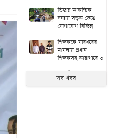
তিস্তার আকস্মিক
বন্যায় সড়ক ভেঙে
যোগাযোগ বিচ্ছিন্ন
শিক্ষককে মারধরের
মামলায় প্রধান
শিক্ষকসহ কারাগারে ৩
সাতক্ষীরায় ৬ কোটি
সব খবর
টাকার ‘কুশ’ মাদক
জব্দ, আটক ১
জুলাই গণঅভ্যুত্থানের
তথ্যচিত্রে ত্রুটি,
মুক্তিযুদ্ধ মন্ত্রণালয়ের
দুঃখ প্রকাশ