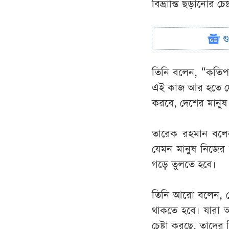
বিভ্রান্তি ছড়ানোর 
গ
তিনি বলেন, “কতিপয় 
এই কাজ আর হতে দে
করবে, দেশের মানুষ 
তারেক রহমান বলেন
যেমন মানুষ নিজের
গড়ে তুলতে হবে।
তিনি আরো বলেন, দেশ
থাকতে হবে। যারা আই
চেষ্টা করছে, তাদের ব