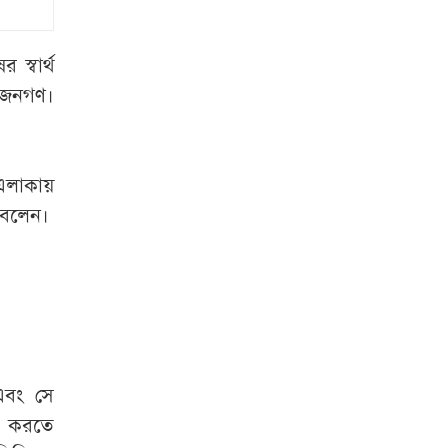
রাষ্ট্রপতি হতে লাগবে
যেসব যোগ্যতা
 স্বার্থ
 জনগণ।
রাষ্ট্রপতি নির্বাচনের
ভোটার তালিকা প্রকাশ
বিটিভির মহাপরিচালক
এলাকায়
হলেন কাজী জেসিন
 বলেন।
চুরির চেষ্টা ব্যর্থ,
শিকলে বেঁধে রাখা
হলো যুবককে
শেরপুর সীমান্ত
বিজিবির অভিযান, ৮১
এবং সে
লাখ টাকার ভারতীয়
্ত করতে
ওষুধ জব্দ