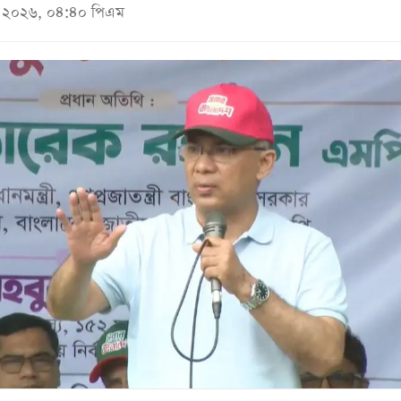
মে ২০২৬, ০৪:৪০ পিএম